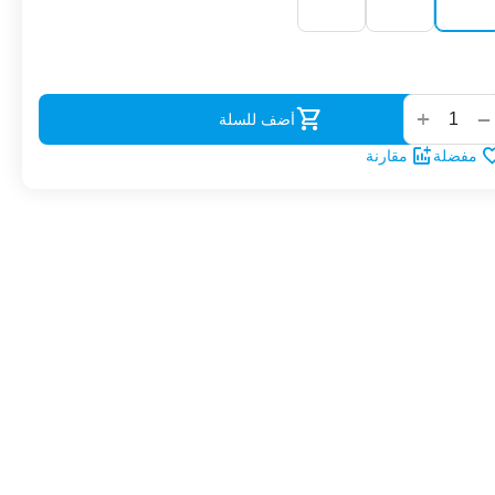
‌
+
−
أضف للسلة
مفضلة
مقارنة