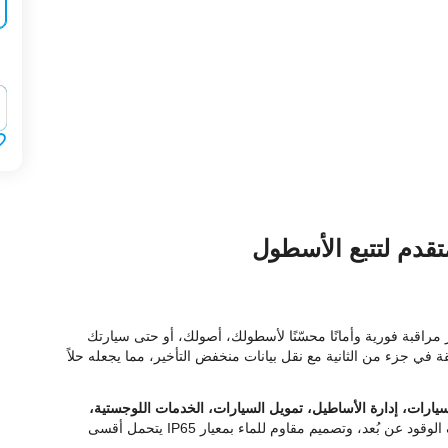
‍‍
 مراقبة فورية وأمانًا محسّنًا لأسطولك، أصولك، أو حتى سيارتك
GPS/BD، يقدّم الجهاز دقة تتبع فائقة في جزء من الثانية مع نقل بيانات منخفض التأخير، مما يجعله حلاً
يارات، إدارة الأساطيل، تمويل السيارات، الخدمات اللوجستية،
. يتميّز بأكثر من 10 آليات تنبيه ذكية، وخاصية إيقاف الوقود عن بُعد، وتصميم مقاوم للماء بمعيار IP65 يتحمل أقسى