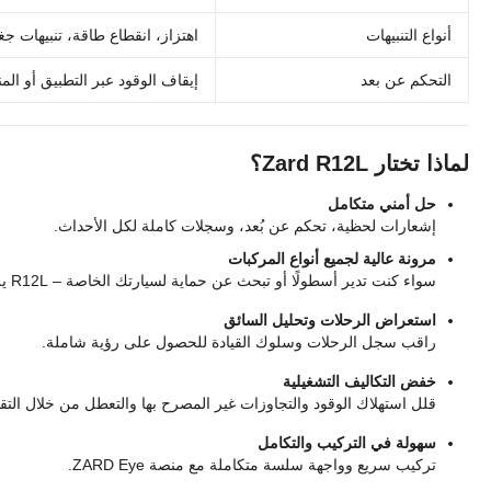
أنواع التنبيهات
اهتزاز، انقطاع طاقة، تنبيهات جغ
التحكم عن بعد
إيقاف الوقود عبر التطبيق أو الم
لماذا تختار Zard R12L؟
حل أمني متكامل
إشعارات لحظية، تحكم عن بُعد، وسجلات كاملة لكل الأحداث.
مرونة عالية لجميع أنواع المركبات
سواء كنت تدير أسطولًا أو تبحث عن حماية لسيارتك الخاصة – R12L يلبي كل المتطلبات.
استعراض الرحلات وتحليل السائق
راقب سجل الرحلات وسلوك القيادة للحصول على رؤية شاملة.
خفض التكاليف التشغيلية
قلل استهلاك الوقود والتجاوزات غير المصرح بها والتعطل من خلال التقار
سهولة في التركيب والتكامل
تركيب سريع وواجهة سلسة متكاملة مع منصة ZARD Eye.