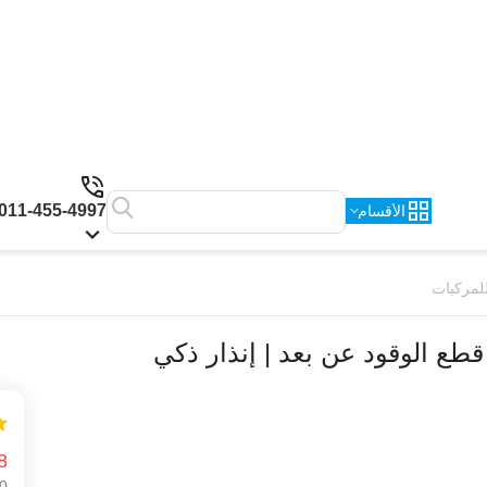
011-455-4997
الأقسام
8
0