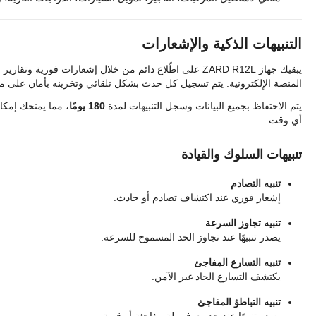
التنبيهات الذكية والإشعارات
يبقيك جهاز ZARD R12L على اطّلاع دائم من خلال إشعارات فورية وتقارير مفصلة، يمكن الوصول إليها عبر
المنصة الإلكترونية. يتم تسجيل كل حدث بشكل تلقائي وتخزينه بأمان على منصة D
يتم الاحتفاظ بجميع البيانات وسجل التنبيهات لمدة
180 يومًا
، مما يمنحك إمكان
أي وقت.
تنبيهات السلوك والقيادة
تنبيه التصادم
إشعار فوري عند اكتشاف تصادم أو حادث.
تنبيه تجاوز السرعة
يصدر تنبيهًا عند تجاوز الحد المسموح للسرعة.
تنبيه التسارع المفاجئ
يكتشف التسارع الحاد غير الآمن.
تنبيه التباطؤ المفاجئ