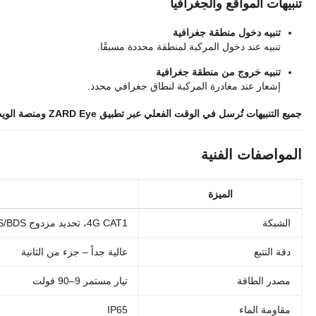
تنبيهات المواقع والجغرافيا
تنبيه دخول منطقة جغرافية
تنبيه عند دخول المركبة لمنطقة محددة مسبقًا.
تنبيه خروج من منطقة جغرافية
إشعار عند مغادرة المركبة لنطاق جغرافي محدد.
جميع التنبيهات تُرسل في الوقت الفعلي عبر تطبيق ZARD Eye ومنصة الويب، ويتم حفظها لمدة 180 يومًا للاطلاع والتحليل في أي وقت.
المواصفات الفنية
الميزة
الشبكة
4G CAT1، تحديد مزدوج GPS/BDS
دقة التتبع
عالية جداً – جزء من الثانية
مصدر الطاقة
تيار مستمر 9–90 فولت
مقاومة الماء
IP65