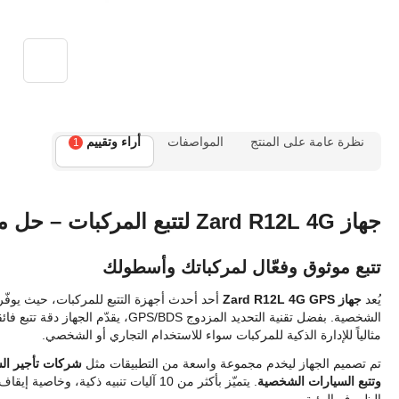
نظرة عامة على المنتج
المواصفات
أراء وتقييم
1
جهاز Zard R12L 4G لتتبع المركبات – حل متقدم لتتبع الأسطول
تتبع موثوق وفعّال لمركباتك وأسطولك
يُعد
جهاز Zard R12L 4G GPS
أحد أحدث أجهزة التتبع للمركبات، حيث يوفّر
الشخصية. بفضل تقنية التحديد المزدوج S
مثالياً للإدارة الذكية للمركبات سواء للاستخدام التجاري أو الشخصي.
تم تصميم الجهاز ليخدم مجموعة واسعة من التطبيقات مثل
شركات تأجير الس
وتتبع السيارات الشخصية