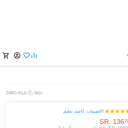
ZARD-R12L
SKU:
5
التقييمات: 1
أضف تعليق
SR.
‎
136
7
0