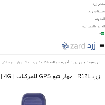
متجر زرد
تطبيقات زرد
المدونة
الدعم والمساعدة
الرئيسية
/
متجر زرد
/
أجهزة تتبع الممتلكات
/
زرد R12L جهاز تتبع سلكي للمركبات
زرد R12L | جهاز تتبع GPS للمركبات | 4G | قطع الوقود عن بعد | إنذار ذكي