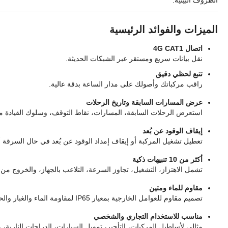
الظروف البيئية.
الميزات والفوائد الرئيسية
اتصال 4G CAT1
نقل بيانات سريع ومستقر عبر الشبكات الحديثة.
تتبع لحظي دقيق
راقب مركباتك وأصولك على مدار الساعة بدقة عالية.
عرض المسارات السابقة وتاريخ الرحلات
استعرض الرحلات السابقة، المسارات، نقاط التوقف، وسلوك القيادة من خلال 
إيقاف الوقود عن بُعد
تعطيل تشغيل المركبة أو إيقاف إمداد الوقود عن بُعد في حال السرقة أو
أكثر من 10 تنبيهات ذكية
تشمل الاهتزاز، التشغيل، تجاوز السرعة، التلاعب بالجهاز، والخروج من 
مقاوم للماء ومتين
تصميم مقاوم للعوامل الخارجية بمعيار IP65 لمقاومة الماء والغبار والحرارة.
مناسب للاستخدام التجاري والشخصي
مثالي لأساطيل المركبات، التأجير، تمويل السيارات، الدراجات النارية،