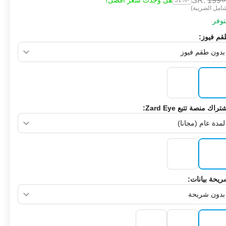
SR.
‎
199
هل وجدت سعر أفضل؟
-31%
امل الضريبة)
وفر
م فيوز:
تراك منصة تتبع Zard Eye:
يحة بيانات: