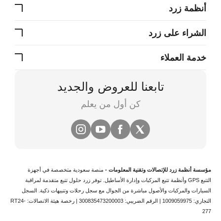
أنظمة زرد
الشراء على زرد
خدمة العملاء
تابعنا للعروض والجديد
كن أول من يعلم
مؤسسة أنظمة زرد للإتصالات وتقنية المعلومات -
منصة سعودية متخصصة في
أجهزة
التتبع
GPS وأنظمة
تتبع المركبات
وإدارة الأساطيل. توفر زرد حلول تتبع متقدمة لمراقبة
السيارات والمركبات والأصول مباشرة من الجوال مع سجل رحلات وتنبيهات ذكية.
السجل
التجاري: 1009059975 | الرقم الضريبي: 300835473200003 | رخصة هيئة الاتصالات: RT24-
277