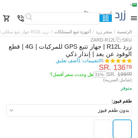
الرئيسية
القائمة
بحث
السلة
قائمة المفضلة
مقارنة
الرئيسية
/
متجر زرد
/
أجهزة تتبع الممتلكات
/
زرد R12L جهاز تتبع سلكي للمركبات
ZARD-R12L
SKU:
زرد R12L | جهاز تتبع GPS للمركبات | 4G | قطع
الوقود عن بعد | إنذار ذكي
التقييمات: 1
أضف تعليق
5
SR.
‎
136
78
SR.
‎
199
00
هل وجدت سعر أفضل؟
-31%
(شامل الضريبة)
متوفر
طقم فيوز: