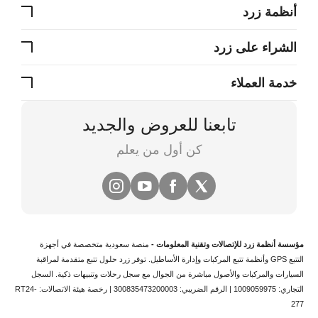
أنظمة زرد
الشراء على زرد
خدمة العملاء
تابعنا للعروض والجديد
كن أول من يعلم
مؤسسة أنظمة زرد للإتصالات وتقنية المعلومات -
منصة سعودية متخصصة في
أجهزة
التتبع
GPS وأنظمة
تتبع المركبات
وإدارة الأساطيل. توفر زرد حلول تتبع متقدمة لمراقبة
السيارات والمركبات والأصول مباشرة من الجوال مع سجل رحلات وتنبيهات ذكية.
السجل
التجاري: 1009059975 | الرقم الضريبي: 300835473200003 | رخصة هيئة الاتصالات: RT24-
277