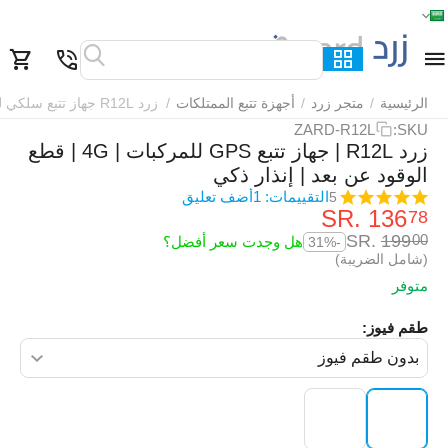
الرئيسية
القائمة
بحث
السلة
قائمة المفضلة
مقارنة
الرئيسية
/
متجر زرد
/
أجهزة تتبع الممتلكات
/
زرد R12L جهاز تتبع سلكي للمركبات
ZARD-R12L
SKU:
زرد R12L | جهاز تتبع GPS للمركبات | 4G | قطع
الوقود عن بعد | إنذار ذكي
التقييمات: 1
أضف تعليق
5
SR.
‎
136
78
SR.
‎
199
00
هل وجدت سعر أفضل؟
-31%
(شامل الضريبة)
متوفر
طقم فيوز: