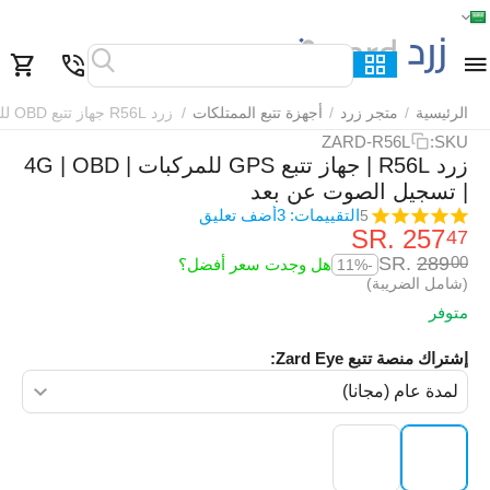
الرئيسية
القائمة
بحث
السلة
قائمة المفضلة
مقارنة
الرئيسية
/
متجر زرد
/
أجهزة تتبع الممتلكات
/
زرد R56L جهاز تتبع OBD للمركبات
ZARD-R56L
SKU:
زرد R56L | جهاز تتبع GPS للمركبات | 4G | OBD
| تسجيل الصوت عن بعد
التقييمات: 3
أضف تعليق
5
SR.
‎
257
47
SR.
‎
289
00
هل وجدت سعر أفضل؟
-11%
(شامل الضريبة)
متوفر
إشتراك منصة تتبع Zard Eye: