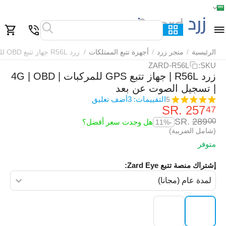
الرئيسية
القائمة
بحث
السلة
قائمة المفضلة
مقارنة
الرئيسية
/
متجر زرد
/
أجهزة تتبع الممتلكات
/
زرد R56L جهاز تتبع OBD للمركبات
ZARD-R56L
SKU:
زرد R56L | جهاز تتبع GPS للمركبات | 4G | OBD
| تسجيل الصوت عن بعد
التقييمات: 3
أضف تعليق
5
SR.
‎
257
47
SR.
‎
289
00
هل وجدت سعر أفضل؟
-11%
(شامل الضريبة)
متوفر
إشتراك منصة تتبع Zard Eye: