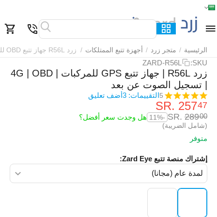
الرئيسية
القائمة
بحث
السلة
قائمة المفضلة
مقارنة
الرئيسية
/
متجر زرد
/
أجهزة تتبع الممتلكات
/
زرد R56L جهاز تتبع OBD للمركبات
ZARD-R56L
SKU:
زرد R56L | جهاز تتبع GPS للمركبات | 4G | OBD
| تسجيل الصوت عن بعد
التقييمات: 3
أضف تعليق
5
SR.
‎
257
47
SR.
‎
289
00
هل وجدت سعر أفضل؟
-11%
(شامل الضريبة)
متوفر
إشتراك منصة تتبع Zard Eye: