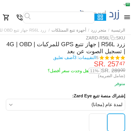
الرئيسية
القائمة
بحث
السلة
قائمة المفضلة
مقارنة
الرئيسية
/
متجر زرد
/
أجهزة تتبع الممتلكات
/
زرد R56L جهاز تتبع OBD للمركبات
ZARD-R56L
SKU:
زرد R56L | جهاز تتبع GPS للمركبات | 4G | OBD
| تسجيل الصوت عن بعد
التقييمات: 3
أضف تعليق
5
SR.
‎
257
47
SR.
‎
289
00
هل وجدت سعر أفضل؟
-11%
(شامل الضريبة)
متوفر
إشتراك منصة تتبع Zard Eye: