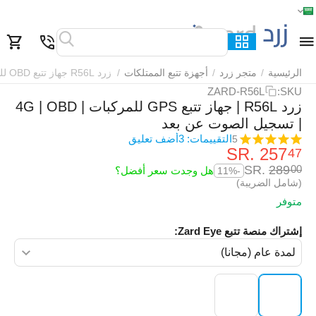
الرئيسية
القائمة
بحث
السلة
قائمة المفضلة
مقارنة
الرئيسية
/
متجر زرد
/
أجهزة تتبع الممتلكات
/
زرد R56L جهاز تتبع OBD للمركبات
ZARD-R56L
SKU:
زرد R56L | جهاز تتبع GPS للمركبات | 4G | OBD
| تسجيل الصوت عن بعد
التقييمات: 3
أضف تعليق
5
SR.
‎
257
47
SR.
‎
289
00
هل وجدت سعر أفضل؟
-11%
(شامل الضريبة)
متوفر
إشتراك منصة تتبع Zard Eye: