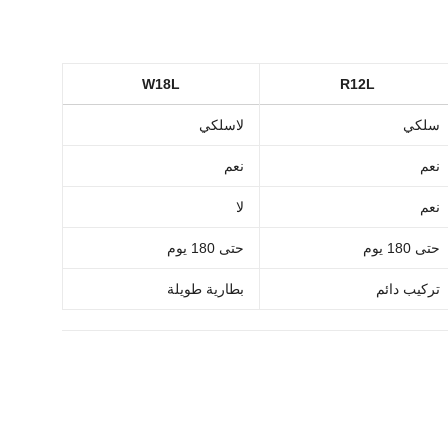
W18L
R12L
سلكي
لاسلكي
نعم
نعم
نعم
لا
حتى 180 يوم
حتى 180 يوم
تركيب دائم
بطارية طويلة