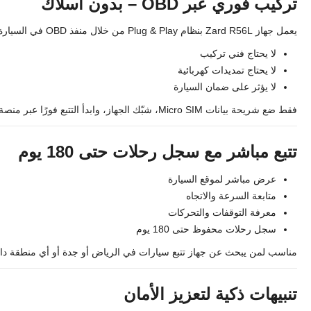
تركيب فوري عبر OBD – بدون أسلاك
يعمل جهاز Zard R56L بنظام Plug & Play من خلال منفذ OBD في السيارة.
لا يحتاج فني تركيب
لا يحتاج تمديدات كهربائية
لا يؤثر على ضمان السيارة
فقط ضع شريحة بيانات Micro SIM، شبّك الجهاز، وابدأ التتبع فورًا عبر منصة Zard.
تتبع مباشر مع سجل رحلات حتى 180 يوم
عرض مباشر لموقع السيارة
متابعة السرعة والاتجاه
معرفة التوقفات والتحركات
سجل رحلات محفوظ حتى 180 يوم
مناسب لمن يبحث عن جهاز تتبع سيارات في الرياض أو جدة أو أي منطقة دا
تنبيهات ذكية لتعزيز الأمان