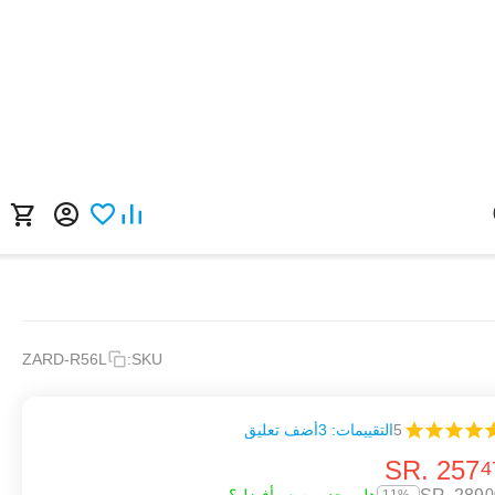
ZARD-R56L
SKU:
5
التقييمات: 3
أضف تعليق
SR.
‎
257
4
0