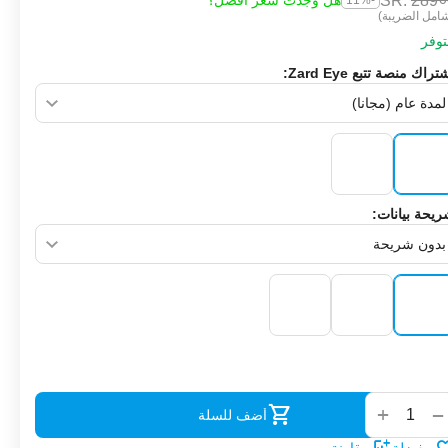
SR.
‎
289
هل وجدت سعر أفضل؟
-11%
امل الضريبة)
وفر
تراك منصة تتبع Zard Eye:
يحة بيانات:
‌
+
−
أضف للسلة