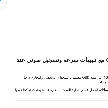
زرد R56L – جهاز تتبع سيارات 4G عبر OBD مع تنبيهات سرعة وتسجيل صوتي عند
هو جهاز تتبع 4G عبر منفذ OBD مصمم للاستخدام الشخصي والتجاري داخل
 معقد.
أسلاك
، أو حل عملي لإدارة المركبات، فإن R56L يمنحك تحكمًا فوريًا