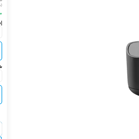
(ش
مت
إش
شر
‍‍