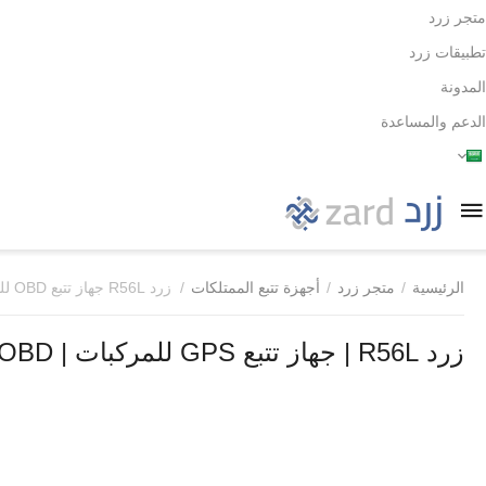
متجر زرد
تطبيقات زرد
المدونة
الدعم والمساعدة
الرئيسية
/
متجر زرد
/
أجهزة تتبع الممتلكات
/
زرد R56L جهاز تتبع OBD للمركبات
زرد R56L | جهاز تتبع GPS للمركبات | 4G | OBD | تسجيل الصوت عن بعد