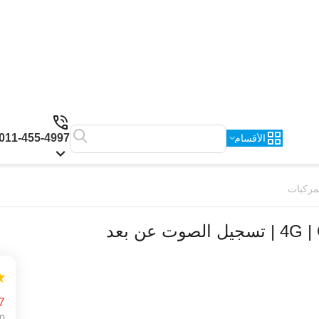
011-455-4997
الأقسام
7
0