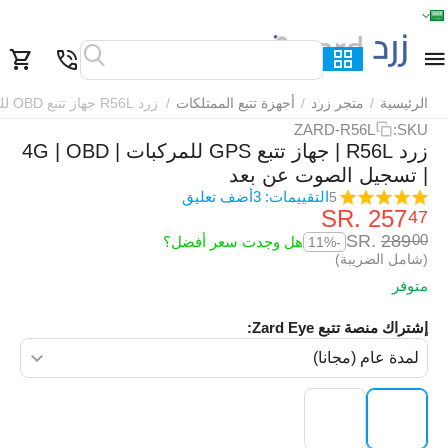
الرئيسية
القائمة
بحث
السلة
قائمة المفضلة
مقارنة
الرئيسية
/
متجر زرد
/
أجهزة تتبع الممتلكات
/
زرد R56L جهاز تتبع OBD للمركبات
ZARD-R56L
SKU:
زرد R56L | جهاز تتبع GPS للمركبات | 4G | OBD
| تسجيل الصوت عن بعد
التقييمات: 3
أضف تعليق
5
SR.
‎
257
47
SR.
‎
289
00
هل وجدت سعر أفضل؟
-11%
(شامل الضريبة)
متوفر
إشتراك منصة تتبع Zard Eye: