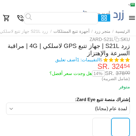
الرئيسية
القائمة
بحث
السلة
قائمة المفضلة
مقارنة
الرئيسية
/
متجر زرد
/
أجهزة تتبع الممتلكات
/
زرد S21L جهاز تتبع لاسلكي
ZARD-S21L
SKU:
زرد S21L | جهاز تتبع GPS لاسلكي | 4G | مراقبة
السرعة والإهتزاز
التقييمات: 1
أضف تعليق
5
SR.
‎
324
54
SR.
‎
378
00
هل وجدت سعر أفضل؟
-14%
(شامل الضريبة)
متوفر
إشتراك منصة تتبع Zard Eye: