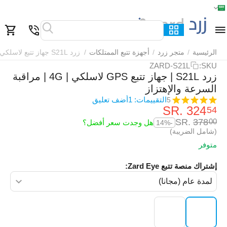
الرئيسية
القائمة
بحث
السلة
قائمة المفضلة
مقارنة
الرئيسية
/
متجر زرد
/
أجهزة تتبع الممتلكات
/
زرد S21L جهاز تتبع لاسلكي
ZARD-S21L
SKU:
زرد S21L | جهاز تتبع GPS لاسلكي | 4G | مراقبة
السرعة والإهتزاز
التقييمات: 1
أضف تعليق
5
SR.
‎
324
54
SR.
‎
378
00
هل وجدت سعر أفضل؟
-14%
(شامل الضريبة)
متوفر
إشتراك منصة تتبع Zard Eye: