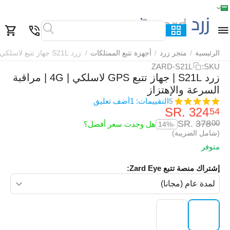
الرئيسية
القائمة
بحث
السلة
قائمة المفضلة
مقارنة
الرئيسية
/
متجر زرد
/
أجهزة تتبع الممتلكات
/
زرد S21L جهاز تتبع لاسلكي
ZARD-S21L
SKU:
زرد S21L | جهاز تتبع GPS لاسلكي | 4G | مراقبة
السرعة والإهتزاز
التقييمات: 1
أضف تعليق
5
SR.
‎
324
54
SR.
‎
378
00
هل وجدت سعر أفضل؟
-14%
(شامل الضريبة)
متوفر
إشتراك منصة تتبع Zard Eye: