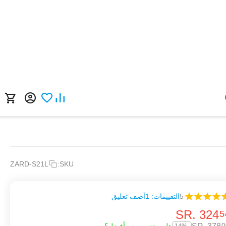
ZARD-S21L
SKU:
5
التقييمات: 1
أضف تعليق
SR.
‎
324
5
0