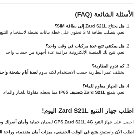
الأسئلة الشائعة (FAQ)
هل يحتاج Zard S21L إلى بطاقة SIM؟
نعم، يتطلب بطاقة SIM تحتوي على خطة بيانات نشطة لاستخدام التتبع في الوقت الحقيقي.
هل يمكنني تتبع عدة مركبات في وقت واحد؟
نعم، تتيح لك المنصة الإلكترونية مراقبة عدة أجهزة من حساب واحد.
كم تدوم البطارية؟
يختلف عمر البطارية حسب الاستخدام لكنه يدوم
لعدة أيام بشحنة واحد
هل الجهاز مقاوم للماء؟
نعم، يتمتع
Zard S21L بتصنيف IP65
مما يجعله مقاومًا للغبار والماء.
اطلب جهاز التتبع Zard S21L اليوم!
احصل على
جهاز التتبع GPS Zard S21L 4G
لضمان
حماية وأمان أصولك وم
اطلب الآن
واستمتع
بتتبع في الوقت الحقيقي، ميزات أمان متقدمة، وراحة الب