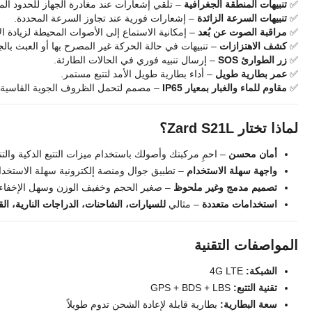
✅
تنبيهات المنطقة الجغرافية
– تلقي إشعارات عند مغادرة الجهاز للحدود المح
✅
تنبيهات السرعة الزائدة
– إشعارات فورية عند تجاوز السرعة المحددة.
✅
مراقبة الصوت عن بُعد
– إمكانية الاستماع إلى الأصوات المحيطة لزيادة ال
✅
كشف الاهتزازات
– تنبيهات في حالة الحركة غير المصرح بها أو العبث بالج
✅
زر الطوارئ SOS
– إرسال تنبيه فوري في الحالات الطارئة.
✅
عمر بطارية طويل
– أداء بطارية طويل الأمد لتتبع مستمر.
✅
مقاوم للماء والغبار بمعيار IP65
– مصمم لتحمل الظروف الجوية القاسية.
لماذا تختار Zard S21L؟
أمان محسن
– احمِ مركبتك وأصولك باستخدام ميزات التتبع الذكية والتن
واجهة سهلة الاستخدام
– تطبيق جوال ومنصة إلكترونية سهلة الاستخدام ل
تصميم مدمج وغير ملحوظ
– صغير الحجم وخفيف الوزن وسهل الإخفاء.
استخدامات متعددة
– مثالي
للسيارات، الشاحنات، الدراجات النارية، ا
المواصفات التقنية
الشبكة:
4G LTE
تقنية التتبع:
GPS + BDS + LBS
سعة البطارية:
بطارية قابلة لإعادة الشحن تدوم طويلاً