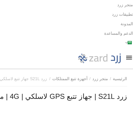
متجر زرد
تطبيقات زرد
المدونة
الدعم والمساعدة
الرئيسية
/
متجر زرد
/
أجهزة تتبع الممتلكات
/
زرد S21L جهاز تتبع لاسلكي
زرد S21L | جهاز تتبع GPS لاسلكي | 4G | مراقبة السرعة والإهتزاز