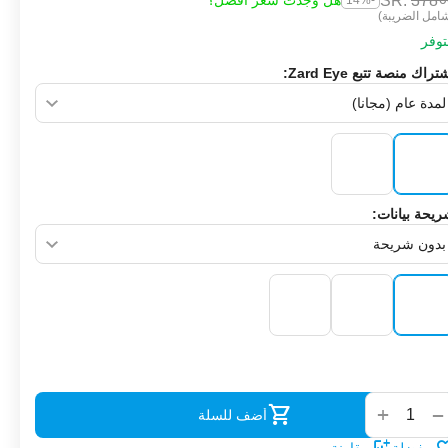
SR.
‎
378
هل وجدت سعر أفضل؟
-14%
امل الضريبة)
وفر
تراك منصة تتبع Zard Eye:
يحة بيانات:
‌
+
−
أضف للسلة