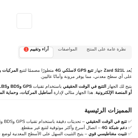
نظرة عامة على المنتج
المواصفات
أراء وتقييم
1
يُعد
Zard S21L
جهاز
تتبع GPS لاسلكي 4G
متطورًا مصممًا لتتبع
المركبات و
على أي سطح معدني، مما يوفر مرونة وأمانًا عاليين.
يتيح لك الجهاز
التتبع في الوقت الحقيقي
باستخدام تقنيات
GPS وBDS وLBS
أو المنصة الإلكترونية
. هذا الجهاز مثالي لإدارة
أساطيل المركبات، وحماية الم
المميزات الرئيسية
✅
تتبع في الوقت الحقيقي
– تحديثات دقيقة باستخدام تقنيات GPS وBDS وLBS.
✅
دعم شبكة 4G
– اتصال أسرع وأكثر موثوقية لتتبع غير منقطع.
✅
تثبيت مغناطيسي قوي
– يتيح التثبيت السهل على الأسطح المعدنية لوضع