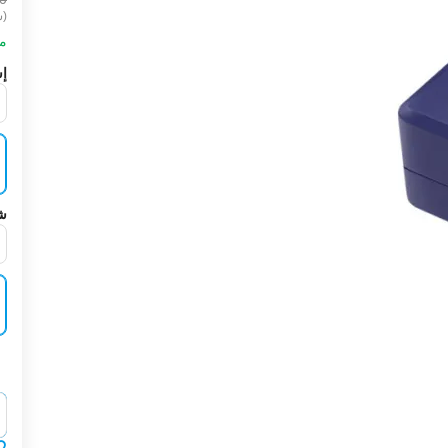
(ش
مت
إش
شر
‍‍