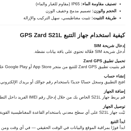
تصنيف مقاومة الماء:
IP65 (مقاوم للغبار والماء)
الحجم والوزن:
تصميم مدمج وخفيف الوزن
طريقة التثبيت:
تثبيت مغناطيسي، سهل التركيب والإزالة
كيفية استخدام جهاز التتبع GPS Zard S21L
إدخال شريحة SIM
أدخل شريحة SIM فعّالة تحتوي على باقة بيانات نشطة.
تحميل تطبيق Zard GPS
قم بتثبيت تطبيق Zard GPS للتتبع من متجر App Store أو Google Play على هاتفك المحمول.
إنشاء حساب
افتح التطبيق وسجل حسابًا جديدًا باستخدام رقم جوالك أو بريدك الإلكتروني.
إضافة الجهاز
قم بربط جهاز S21L الخاص بك من خلال إدخال رقم IMEI الفريد داخل التطبيق.
توصيل الجهاز
ثبّت جهاز S21L على أي سطح معدني باستخدام القاعدة المغناطيسية القوية المدمجة.
ابدأ التتبع
ابدأ فورًا بمراقبة الموقع والبيانات في الوقت الحقيقي — في أي وقت ومن 