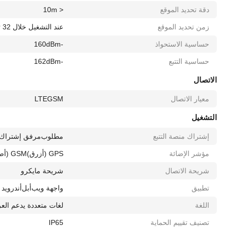
دقة تحديد الموقع
< 10m
زمن تحديد الموقع
عند التشغيل خلال 32 ثانية
حساسية الاستحواذ
-160dBm
حساسية التتبع
-162dBm
الاتصال
معيار الاتصال
GSM
LTE
التشغيل
إشتراك منصة التتبع
مطلوب
مرفق إشتراك 
مؤشر الإضائة
GPS (أزرق)
GSM (أصفر)
شريحة الاتصال
شريحة مايكرو
تطبيق
واجهة ويب
أبل
أندرويد
اللغة
لغات متعددة يدعم العر
تصنيف تقييم الحماية
IP65