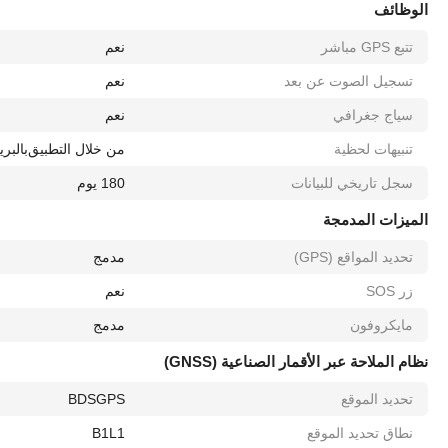
الوظائف
تتبع GPS مباشر
نعم
تسجيل الصوت عن بعد
نعم
سياج جغرافي
نعم
تنبيهات لحظية
من خلال التطبيق
بالبري
سجل تاريخي للبيانات
180 يوم
الميزات المدمجة
تحديد المواقع (GPS)
مدمج
زر SOS
نعم
مايكروفون
مدمج
نظام الملاحة عبر الأقمار الصناعية (GNSS)
تحديد الموقع
GPS
BDS
نطاق تحديد الموقع
L1
B1