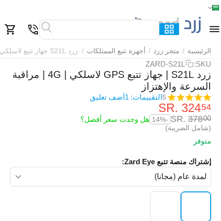
الرئيسية
القائمة
بحث
السلة
قائمة المفضلة
مقارنة
الرئيسية
/
متجر زرد
/
أجهزة تتبع الممتلكات
/
زرد S21L جهاز تتبع لاسلكي
ZARD-S21L
SKU:
زرد S21L | جهاز تتبع GPS لاسلكي | 4G | مراقبة
السرعة والإهتزاز
التقييمات: 1
أضف تعليق
5
SR.
‎
324
54
SR.
‎
378
00
هل وجدت سعر أفضل؟
-14%
(شامل الضريبة)
متوفر
إشتراك منصة تتبع Zard Eye: