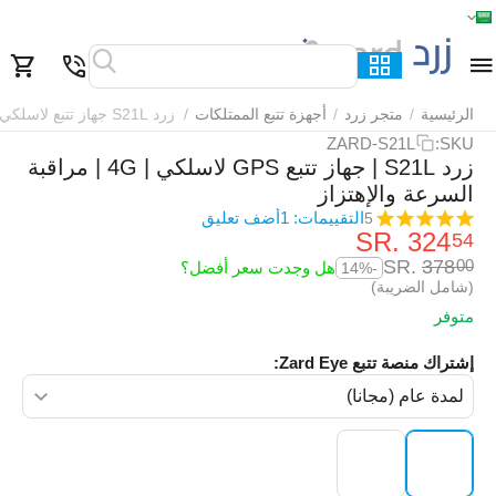
الرئيسية
القائمة
بحث
السلة
قائمة المفضلة
مقارنة
الرئيسية
/
متجر زرد
/
أجهزة تتبع الممتلكات
/
زرد S21L جهاز تتبع لاسلكي
ZARD-S21L
SKU:
زرد S21L | جهاز تتبع GPS لاسلكي | 4G | مراقبة
السرعة والإهتزاز
التقييمات: 1
أضف تعليق
5
SR.
‎
324
54
SR.
‎
378
00
هل وجدت سعر أفضل؟
-14%
(شامل الضريبة)
متوفر
إشتراك منصة تتبع Zard Eye: