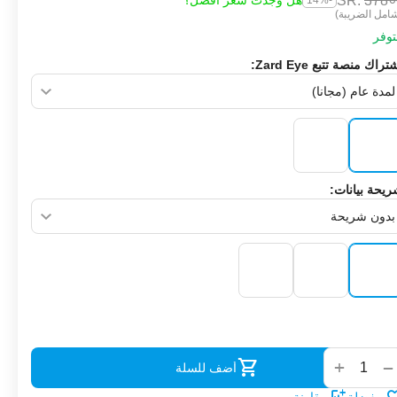
SR.
‎
378
هل وجدت سعر أفضل؟
-14%
امل الضريبة)
وفر
تراك منصة تتبع Zard Eye:
يحة بيانات:
‌
+
−
أضف للسلة