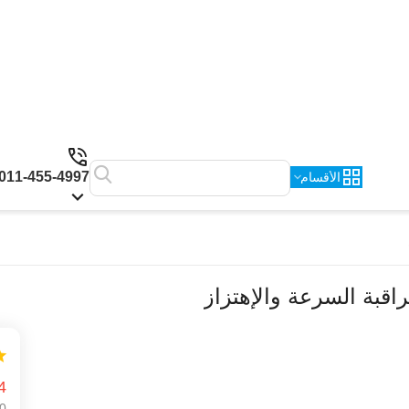
011-455-4997
الأقسام
4
0