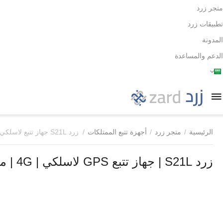
متجر زرد
تطبيقات زرد
المدونة
الدعم والمساعدة
الرئيسية
/
متجر زرد
/
أجهزة تتبع الممتلكات
/
زرد S21L جهاز تتبع لاسلكي
زرد S21L | جهاز تتبع GPS لاسلكي | 4G | مراقبة السرعة والإهتزاز