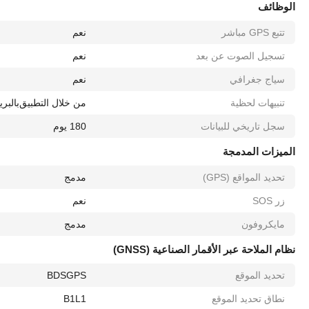
الوظائف
تتبع GPS مباشر
نعم
تسجيل الصوت عن بعد
نعم
سياج جغرافي
نعم
تنبيهات لحظية
من خلال التطبيق
بالبري
سجل تاريخي للبيانات
180 يوم
الميزات المدمجة
تحديد المواقع (GPS)
مدمج
زر SOS
نعم
مايكروفون
مدمج
نظام الملاحة عبر الأقمار الصناعية (GNSS)
تحديد الموقع
GPS
BDS
نطاق تحديد الموقع
L1
B1