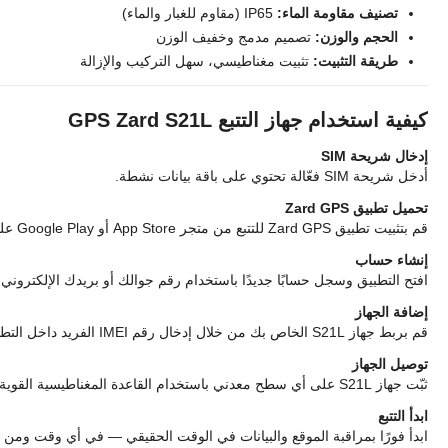
تصنيف مقاومة الماء:
IP65 (مقاوم للغبار والماء)
الحجم والوزن:
تصميم مدمج وخفيف الوزن
طريقة التثبيت:
تثبيت مغناطيسي، سهل التركيب والإزالة
كيفية استخدام جهاز التتبع GPS Zard S21L
إدخال شريحة SIM
أدخل شريحة SIM فعّالة تحتوي على باقة بيانات نشطة.
تحميل تطبيق Zard GPS
قم بتثبيت تطبيق Zard GPS للتتبع من متجر App Store أو Google Play على هاتفك المحمول.
إنشاء حساب
افتح التطبيق وسجل حسابًا جديدًا باستخدام رقم جوالك أو بريدك الإلكتروني.
إضافة الجهاز
قم بربط جهاز S21L الخاص بك من خلال إدخال رقم IMEI الفريد داخل التطبيق.
توصيل الجهاز
ثبّت جهاز S21L على أي سطح معدني باستخدام القاعدة المغناطيسية القوية المدمجة.
ابدأ التتبع
ابدأ فورًا بمراقبة الموقع والبيانات في الوقت الحقيقي — في أي وقت ومن 