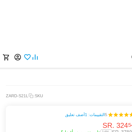
ZARD-S21L
SKU:
5
التقييمات: 1
أضف تعليق
SR.
‎
324
5
0