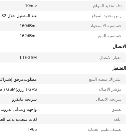
دقة تحديد الموقع
< 10m
زمن تحديد الموقع
عند التشغيل خلال 32 ثانية
حساسية الاستحواذ
-160dBm
حساسية التتبع
-162dBm
الاتصال
معيار الاتصال
GSM
LTE
التشغيل
إشتراك منصة التتبع
مطلوب
مرفق إشتراك 
مؤشر الإضائة
GPS (أزرق)
GSM (أصفر)
شريحة الاتصال
شريحة مايكرو
تطبيق
واجهة ويب
أبل
أندرويد
اللغة
لغات متعددة يدعم العر
تصنيف تقييم الحماية
IP65