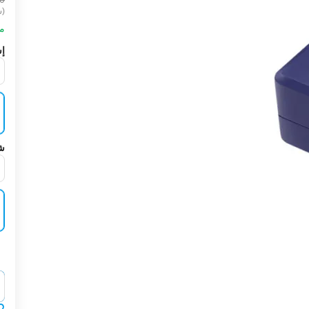
(ش
مت
إش
شر
‍‍