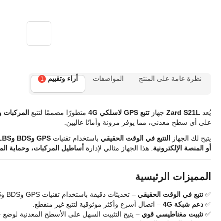
نظرة عامة على المنتج
المواصفات
أراء وتقييم
1
يُعد
Zard S21L
جهاز
تتبع GPS لاسلكي 4G
متطورًا مصممًا لتتبع
المركبات و
على أي سطح معدني، مما يوفر مرونة وأمانًا عاليين.
يتيح لك الجهاز
التتبع في الوقت الحقيقي
باستخدام تقنيات
GPS وBDS وLBS
أو المنصة الإلكترونية
. هذا الجهاز مثالي لإدارة
أساطيل المركبات، وحماية الم
المميزات الرئيسية
✅
تتبع في الوقت الحقيقي
– تحديثات دقيقة باستخدام تقنيات GPS وBDS وLBS.
✅
دعم شبكة 4G
– اتصال أسرع وأكثر موثوقية لتتبع غير منقطع.
✅
تثبيت مغناطيسي قوي
– يتيح التثبيت السهل على الأسطح المعدنية لوضع