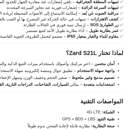
✅
تنبيهات المنطقة الجغرافية
– تلقي إشعارات عند مغادرة الجهاز للحدود المح
✅
تنبيهات السرعة الزائدة
– إشعارات فورية عند تجاوز السرعة المحددة.
✅
مراقبة الصوت عن بُعد
– إمكانية الاستماع إلى الأصوات المحيطة لزيادة ال
✅
كشف الاهتزازات
– تنبيهات في حالة الحركة غير المصرح بها أو العبث بالج
✅
زر الطوارئ SOS
– إرسال تنبيه فوري في الحالات الطارئة.
✅
عمر بطارية طويل
– أداء بطارية طويل الأمد لتتبع مستمر.
✅
مقاوم للماء والغبار بمعيار IP65
– مصمم لتحمل الظروف الجوية القاسية.
لماذا تختار Zard S21L؟
أمان محسن
– احمِ مركبتك وأصولك باستخدام ميزات التتبع الذكية والتن
واجهة سهلة الاستخدام
– تطبيق جوال ومنصة إلكترونية سهلة الاستخدام ل
تصميم مدمج وغير ملحوظ
– صغير الحجم وخفيف الوزن وسهل الإخفاء.
استخدامات متعددة
– مثالي
للسيارات، الشاحنات، الدراجات النارية، ا
المواصفات التقنية
الشبكة:
4G LTE
تقنية التتبع:
GPS + BDS + LBS
سعة البطارية:
بطارية قابلة لإعادة الشحن تدوم طويلاً