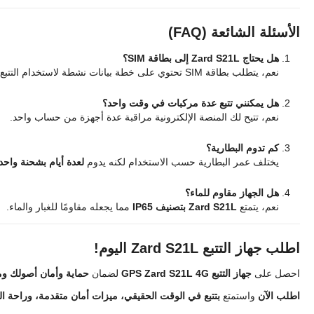
الأسئلة الشائعة (FAQ)
هل يحتاج Zard S21L إلى بطاقة SIM؟
نعم، يتطلب بطاقة SIM تحتوي على خطة بيانات نشطة لاستخدام التتبع في الوقت الحقيقي.
هل يمكنني تتبع عدة مركبات في وقت واحد؟
نعم، تتيح لك المنصة الإلكترونية مراقبة عدة أجهزة من حساب واحد.
كم تدوم البطارية؟
يختلف عمر البطارية حسب الاستخدام لكنه يدوم
لعدة أيام بشحنة واحد
هل الجهاز مقاوم للماء؟
نعم، يتمتع
Zard S21L بتصنيف IP65
مما يجعله مقاومًا للغبار والماء.
اطلب جهاز التتبع Zard S21L اليوم!
احصل على
جهاز التتبع GPS Zard S21L 4G
لضمان
حماية وأمان أصولك وم
اطلب الآن
واستمتع
بتتبع في الوقت الحقيقي، ميزات أمان متقدمة، وراحة الب