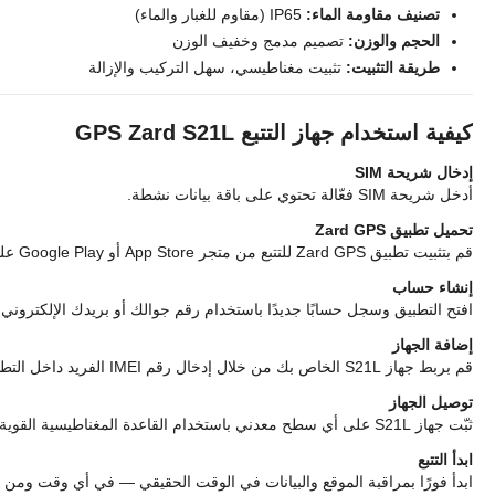
تصنيف مقاومة الماء:
IP65 (مقاوم للغبار والماء)
الحجم والوزن:
تصميم مدمج وخفيف الوزن
طريقة التثبيت:
تثبيت مغناطيسي، سهل التركيب والإزالة
كيفية استخدام جهاز التتبع GPS Zard S21L
إدخال شريحة SIM
أدخل شريحة SIM فعّالة تحتوي على باقة بيانات نشطة.
تحميل تطبيق Zard GPS
قم بتثبيت تطبيق Zard GPS للتتبع من متجر App Store أو Google Play على هاتفك المحمول.
إنشاء حساب
افتح التطبيق وسجل حسابًا جديدًا باستخدام رقم جوالك أو بريدك الإلكتروني.
إضافة الجهاز
قم بربط جهاز S21L الخاص بك من خلال إدخال رقم IMEI الفريد داخل التطبيق.
توصيل الجهاز
ثبّت جهاز S21L على أي سطح معدني باستخدام القاعدة المغناطيسية القوية المدمجة.
ابدأ التتبع
ابدأ فورًا بمراقبة الموقع والبيانات في الوقت الحقيقي — في أي وقت ومن 