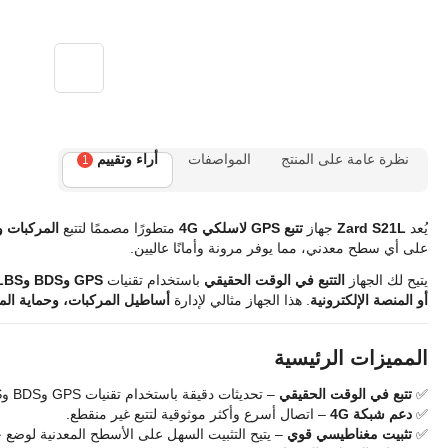
نظرة عامة على المنتج
المواصفات
أراء وتقييم
1
يُعد
Zard S21L
جهاز
تتبع GPS لاسلكي 4G
متطورًا مصممًا لتتبع
المركبات و
على أي سطح معدني، مما يوفر مرونة وأمانًا عاليين.
يتيح لك الجهاز
التتبع في الوقت الحقيقي
باستخدام تقنيات
GPS وBDS وLBS
أو المنصة الإلكترونية
. هذا الجهاز مثالي لإدارة
أساطيل المركبات، وحماية الم
المميزات الرئيسية
✅
تتبع في الوقت الحقيقي
– تحديثات دقيقة باستخدام تقنيات GPS وBDS وLBS.
✅
دعم شبكة 4G
– اتصال أسرع وأكثر موثوقية لتتبع غير منقطع.
✅
تثبيت مغناطيسي قوي
– يتيح التثبيت السهل على الأسطح المعدنية لوضع