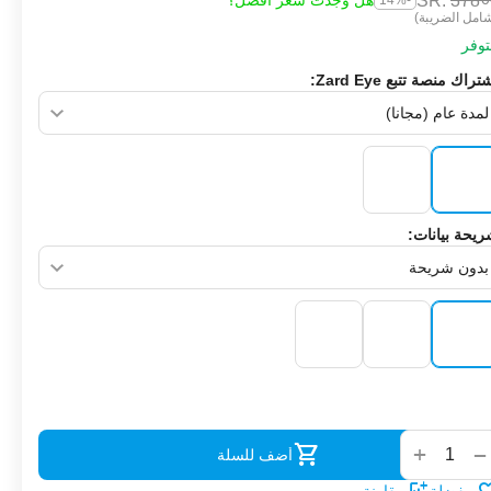
SR.
‎
378
هل وجدت سعر أفضل؟
-14%
امل الضريبة)
وفر
تراك منصة تتبع Zard Eye:
يحة بيانات:
‌
+
−
أضف للسلة