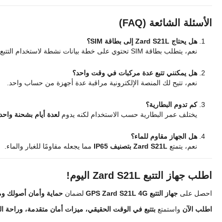
الأسئلة الشائعة (FAQ)
هل يحتاج Zard S21L إلى بطاقة SIM؟
نعم، يتطلب بطاقة SIM تحتوي على خطة بيانات نشطة لاستخدام التتبع في الوقت الحقيقي.
هل يمكنني تتبع عدة مركبات في وقت واحد؟
نعم، تتيح لك المنصة الإلكترونية مراقبة عدة أجهزة من حساب واحد.
كم تدوم البطارية؟
يختلف عمر البطارية حسب الاستخدام لكنه يدوم
لعدة أيام بشحنة واحد
هل الجهاز مقاوم للماء؟
نعم، يتمتع
Zard S21L بتصنيف IP65
مما يجعله مقاومًا للغبار والماء.
اطلب جهاز التتبع Zard S21L اليوم!
احصل على
جهاز التتبع GPS Zard S21L 4G
لضمان
حماية وأمان أصولك وم
اطلب الآن
واستمتع
بتتبع في الوقت الحقيقي، ميزات أمان متقدمة، وراحة الب