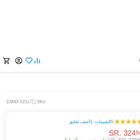
ZARD-S21L
SKU:
5
التقييمات: 1
أضف تعليق
SR.
‎
324
5
0