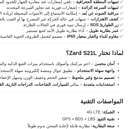
✅
تنبيهات المنطقة الجغرافية
– تلقي إشعارات عند مغادرة الجهاز للحدود المح
✅
تنبيهات السرعة الزائدة
– إشعارات فورية عند تجاوز السرعة المحددة.
✅
مراقبة الصوت عن بُعد
– إمكانية الاستماع إلى الأصوات المحيطة لزيادة ال
✅
كشف الاهتزازات
– تنبيهات في حالة الحركة غير المصرح بها أو العبث بالج
✅
زر الطوارئ SOS
– إرسال تنبيه فوري في الحالات الطارئة.
✅
عمر بطارية طويل
– أداء بطارية طويل الأمد لتتبع مستمر.
✅
مقاوم للماء والغبار بمعيار IP65
– مصمم لتحمل الظروف الجوية القاسية.
لماذا تختار Zard S21L؟
أمان محسن
– احمِ مركبتك وأصولك باستخدام ميزات التتبع الذكية والتن
واجهة سهلة الاستخدام
– تطبيق جوال ومنصة إلكترونية سهلة الاستخدام ل
تصميم مدمج وغير ملحوظ
– صغير الحجم وخفيف الوزن وسهل الإخفاء.
استخدامات متعددة
– مثالي
للسيارات، الشاحنات، الدراجات النارية، ا
المواصفات التقنية
الشبكة:
4G LTE
تقنية التتبع:
GPS + BDS + LBS
سعة البطارية:
بطارية قابلة لإعادة الشحن تدوم طويلاً