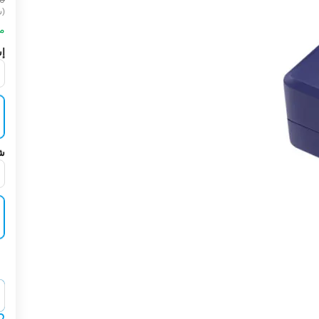
(ش
مت
إش
شر
‍‍