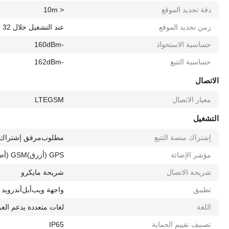
دقة تحديد الموقع
< 10m
زمن تحديد الموقع
عند التشغيل خلال 32 ثانية
حساسية الاستحواذ
-160dBm
حساسية التتبع
-162dBm
الاتصال
معيار الاتصال
GSM
LTE
التشغيل
إشتراك منصة التتبع
مطلوب
مرفق إشتراك 
مؤشر الإضائة
GPS (أزرق)
GSM (أصفر)
شريحة الاتصال
شريحة مايكرو
تطبيق
واجهة ويب
أبل
أندرويد
اللغة
لغات متعددة يدعم العر
تصنيف تقييم الحماية
IP65