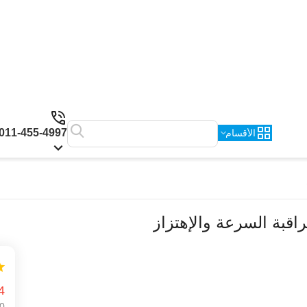
011-455-4997
الأقسام
4
0