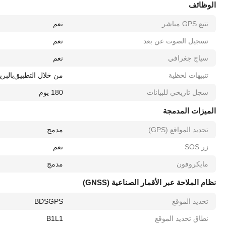
الوظائف
تتبع GPS مباشر
نعم
تسجيل الصوت عن بعد
نعم
سياج جغرافي
نعم
تنبيهات لحظية
من خلال التطبيق
بالبري
سجل تاريخي للبيانات
180 يوم
الميزات المدمجة
تحديد المواقع (GPS)
مدمج
زر SOS
نعم
مايكروفون
مدمج
نظام الملاحة عبر الأقمار الصناعية (GNSS)
تحديد الموقع
GPS
BDS
نطاق تحديد الموقع
L1
B1