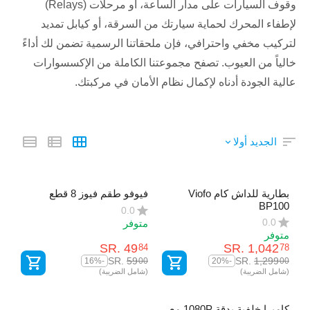
وقوف السيارات على مدار الساعة، أو مرحلات (Relays)
لإطفاء المحرك لحماية سيارتك من السرقة، أو كيابل تمديد
لتركيب مخفي واحترافي، فإن ملحقاتنا الرسمية تضمن لك أداءً
خالياً من العيوب. تصفح مجموعتنا الكاملة من الإكسسوارات
عالية الجودة أدناه لإكمال نظام الأمان في مركبتك.
الجديد أولا
بطارية للداش كام Viofo
فيوفو طقم فيوز 8 قطع
BP100
0.0
0.0
متوفر
متوفر
SR.
‎
49
SR.
‎
1,042
84
78
SR.
‎
59
SR.
‎
1,299
00
00
-16%
-20%
(شامل الضريبة)
(شامل الضريبة)
كاميرا خلفية بدقة 1080P مع