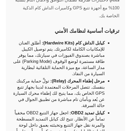
100% مع أجهزة تتبع GPS وكاميرات الداش كام الذكية
الخاصة بك.
ترقيات أساسية لنظامك الأمني
كيابل الداش كام (Hardwire Kits):
أطلق العنان
للإمكانيات الكاملة لكاميرتك. يتم توصيل الكيبل
مباشرة بصندوق الفيوزات في سيارتك، مما يوفر
طاقة مستمرة لوضع الوقوف (Parking Mode) على
مدار الساعة، مع ميزة الحماية التلقائية لبطارية
السيارة من النفاذ.
مرحل إطفاء المحرك (Relay):
تولَّ حماية مركبتك
بنفسك. تتصل المرحلات المعتمدة لدينا بجهاز تتبع
GPS الخاص بك، مما يتيح لك إطفاء محرك السيارة
عن بُعد وبأمان تام مباشرة من تطبيق الجوال في
حالة السرقة.
كيابل تمديد OBD2:
اجعل جهاز التتبع OBD2 مخفياً
تماماً عن الأنظار. تتيح لك كيابل التمديد المسطحة
والمرنة نقل جهاز التتبع وتخبئته بعمق داخل لوحة