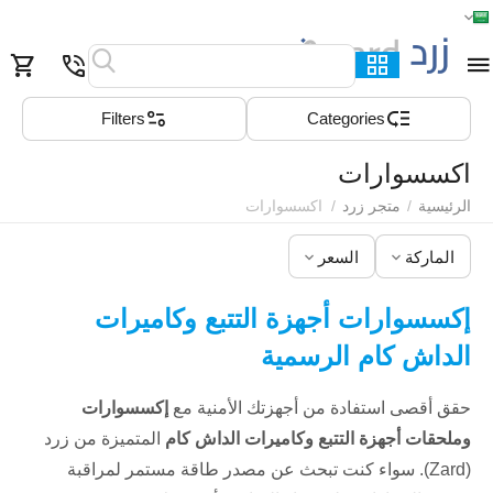
الرئيسية
القائمة
بحث
السلة
قائمة المفضلة
مقارنة
Filters
Сategories
اكسسوارات
الرئيسية
/
متجر زرد
/
اكسسوارات
الماركة
السعر
إكسسوارات أجهزة التتبع وكاميرات
الداش كام الرسمية
حقق أقصى استفادة من أجهزتك الأمنية مع
إكسسوارات
وملحقات أجهزة التتبع وكاميرات الداش كام
المتميزة من زرد
(Zard). سواء كنت تبحث عن مصدر طاقة مستمر لمراقبة