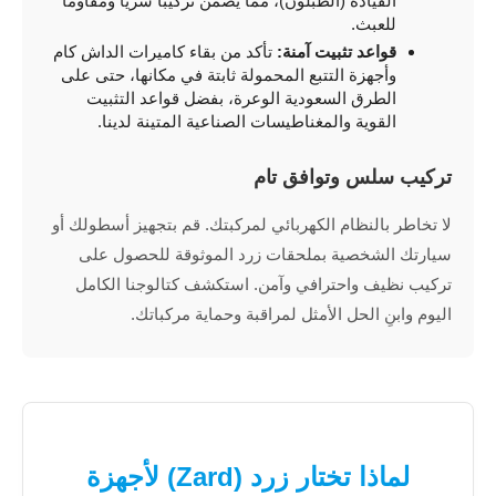
القيادة (الطبلون)، مما يضمن تركيباً سرياً ومقاوماً
للعبث.
قواعد تثبيت آمنة:
تأكد من بقاء كاميرات الداش كام
وأجهزة التتبع المحمولة ثابتة في مكانها، حتى على
الطرق السعودية الوعرة، بفضل قواعد التثبيت
القوية والمغناطيسات الصناعية المتينة لدينا.
تركيب سلس وتوافق تام
لا تخاطر بالنظام الكهربائي لمركبتك. قم بتجهيز أسطولك أو
سيارتك الشخصية بملحقات زرد الموثوقة للحصول على
تركيب نظيف واحترافي وآمن. استكشف كتالوجنا الكامل
اليوم وابنِ الحل الأمثل لمراقبة وحماية مركباتك.
لماذا تختار زرد (Zard) لأجهزة