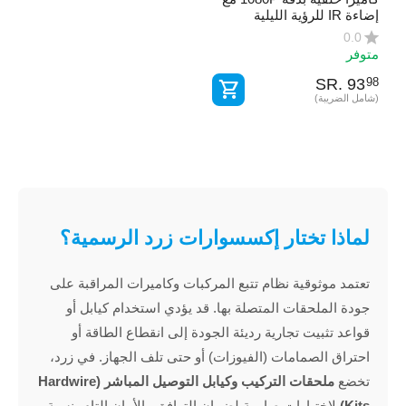
إضاءة IR للرؤية الليلية
0.0
متوفر
SR.
‎
93
98
(شامل الضريبة)
لماذا تختار إكسسوارات زرد الرسمية؟
تعتمد موثوقية نظام تتبع المركبات وكاميرات المراقبة على
جودة الملحقات المتصلة بها. قد يؤدي استخدام كيابل أو
قواعد تثبيت تجارية رديئة الجودة إلى انقطاع الطاقة أو
احتراق الصمامات (الفيوزات) أو حتى تلف الجهاز. في زرد،
تخضع
ملحقات التركيب وكيابل التوصيل المباشر (Hardwire
Kits)
لاختبارات صارمة لضمان التوافق والأمان التام بنسبة