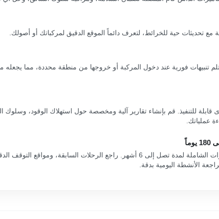
ة مع تحديثات حية للخرائط، لتعرف دائماً الموقع الدقيق لمركباتك أو أصولك.
م تنبيهات فورية عند دخول المركبة أو خروجها من منطقة محددة، مما يجعله مثالي
رؤى قابلة للتنفيذ. قم بإنشاء تقارير آلية ومخصصة حول استهلاك الوقود، وسلوك
ة عملياتك.
ماً
قم بالوصول إلى بيانات المسارات الشاملة لمدة تصل إلى 6 أشهر. راجع الرحلات السابقة
مراجعة الأنشطة اليومية بدقة.