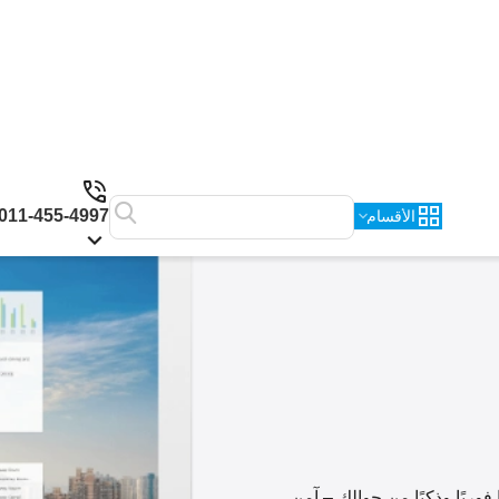
011-455-4997
الأقسام
فوريًا وذكيًا من جوالك – آمن،