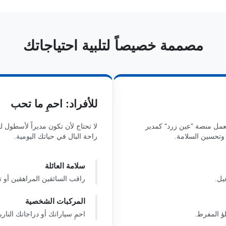
مصممة خصيصاً لتلبية احتياجاتك
للأفراد: احمِ ما تحب
تعمل منصة "عين زرد" كمدير
لا تحتاج لأن تكون مديراً لأسطول 
تحسين السلامة.
راحة البال في حياتك اليومية.
سلامة العائلة
يل.
راقب السائقين المراهقين أو تت
المركبات الشخصية
طؤ المفرط.
احمِ سياراتك أو دراجاتك الناري