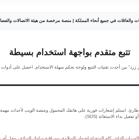
العائلات في جميع أنحاء المملكة | منصة مرخصة من هيئة الاتصالات والفضاء والتقنية 
تتبع متقدم بواجهة استخدام بسيطة
زرد" بين أحدث تقنيات التتبع ولوحة تحكم سهلة الاستخدام. احصل على أدوات ق
طارئ. استلم إشعارات فورية على هاتفك المحمول ومنصة الويب لأحداث مهمة
فعيل نداء الاستغاثة (SOS).
كاميرات الداش كام المتصلة لضمان السلامة، ومراقبة سلوك السائق، وحل أي ن