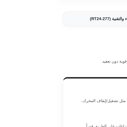
(RT24-277)
وية دون تعقيد.
 مثل تشغيل/إيقاف المحرك،
زاعات على الطريق فوراً.