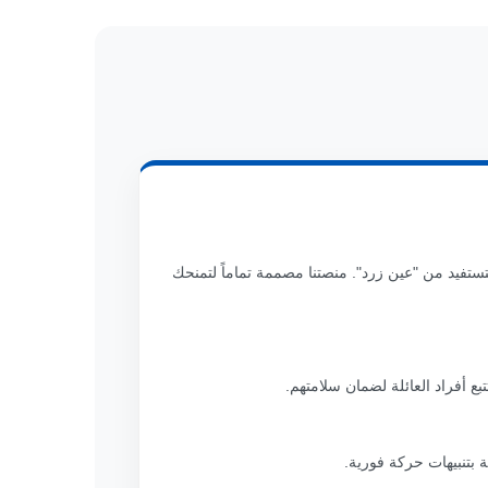
لتستفيد من "عين زرد". منصتنا مصممة تماماً لتمنحك
بع أفراد العائلة لضمان سلامتهم.
ة بتنبيهات حركة فورية.