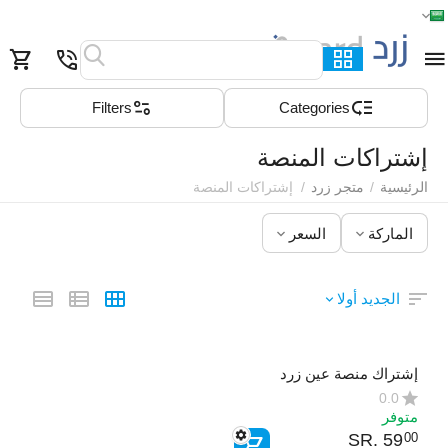
الرئيسية
القائمة
بحث
السلة
قائمة المفضلة
مقارنة
Filters
Сategories
إشتراكات المنصة
الرئيسية
/
متجر زرد
/
إشتراكات المنصة
الماركة
السعر
الجديد أولا
إشتراك منصة عين زرد
0.0
متوفر
SR.
‎
59
00