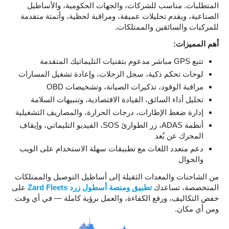
المتطلبات. مناسب للشركات، والجهات الحكومية، والأساطيل
الصناعية، ويقدم تحليلات عميقة، ومراقبة لحظية، وأتمتة متقدمة
للمركبات والسائقين والممتلكات.
أهم المميزات:
تتبع GPS مباشر مدعوم بتقنيات التليماتيك المتقدمة
لوحات تحكم ذكية، سجل الرحلات، وإعادة تشغيل المسارات
مراقبة الوقود، تذكيرات الصيانة، وتشخيصات OBD
تحليل أداء السائق، القيادة الاقتصادية، وتنبيهات السلامة
إدارة ضغط الإطارات، درجات الحرارة، والمصاريف التشغيلية
أنظمة ADAS، زر الطوارئ SOS، الفيديو التليماتي، وإيقاف
المحرك عن بُعد
دعم متعدد اللغات مع تطبيقات سهلة الاستخدام على الويب
والجوال
من الشاحنات والمعدات الثقيلة إلى أساطيل التوصيل والممتلكات
المتخصصة، تساعدك
تطبيق ومنصة أسطول زرد Zard Fleets
على
خفض التكاليف، ورفع الكفاءة، والعمل برؤية كاملة — في أي وقت
ومن أي مكان.