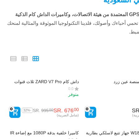
أجهزة تتبع GPS المعتمدة من هيئة الاتصالات، وكاميرات الداش كام الذكية
تحمي أحباءك وأصولك، فلدينا التكنولوجيا الموثوقة والمثالية لمنحك
ضبط.
نصة عين زرد
داش كام ZARD V7 Pro ثلاث قنوات
0.0
متوفر
SR.
‎
676
SR
00
SR.
‎
995
00
-32%
يبة)
(شامل الضريبة)
زرد W18L-U جهاز تتبع لاسلكي بطارية
كاميرا خلفية بدقة 1080P مع إضاءة IR
للرؤية الليلية