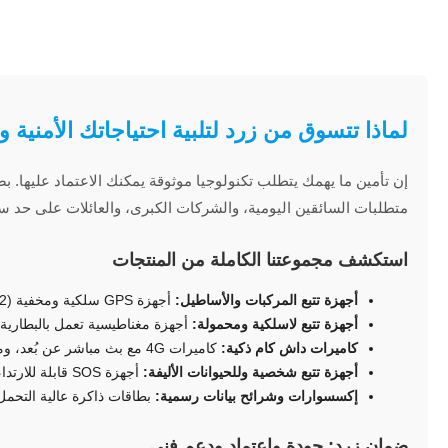
لماذا تتسوق من زرد لتلبية احتياجاتك الأمنية وا
إن تأمين ما يهمك يتطلب تكنولوجيا موثوقة يمكنك الاعتماد عليها. بصفتن
متطلبات السائقين اليومية، والشركات الكبرى، والعائلات على حد سو
استكشف مجموعتنا الكاملة من المنتجات
أجهزة تتبع المركبات والأساطيل:
أجهزة GPS سلكية ومخفية (OBD2 وغيرها) للتتبع المباشر، وإطفاء المحرك عن بُعد، وسجل المسارات المفصل لتحسين عملياتك.
أجهزة تتبع لاسلكية ومحمولة:
أجهزة مغناطيسية تعمل بالبطارية و
كاميرات داش كام ذكية:
كاميرات 4G مع بث مباشر عن بُعد، ومراقبة مزدوجة للمقصورة، وأدلة فيديو قاطعة عند الحوادث.
أجهزة تتبع شخصية وللحيوانات الأليفة:
أجهزة SOS قابلة للارتداء وأطواق مقاومة للماء للحفاظ على سلامة أطفالك وكبار السن وحيواناتك تحت المراقبة.
إكسسوارات وشرائح بيانات رسمية:
بطاقات ذاكرة عالية التحمل، وشرائح بيانات (IoT) مخصصة، وكيابل توصيل مباشر
ضمان زرد: جودة واعتماد ودعم فني