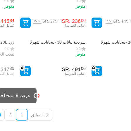
0.0
0.0
ة والطائرات بدون
لكاميرات السيارة وكاميرات الحركة
متوفر
متوفر
والطائرات بدون طيار
‎
445
SR.
‎
236
84
00
SR.
‎
279
SR.
‎
149
00
0
-15%
-7%
(شامل الضريبة)
(شامل الضر
شريحة بيانات 10 جيجابايت شهريًا
شريحة بيانات 30 جيجابايت شهريًا
زرد S28L جهاز تتبع للماشية
M2M
0.0
0.0
متوفر
نفذت الك
‎
347
SR.
‎
491
89
00
(شامل الضريبة)
(شامل الضر
عرض 9 منتج آخر
السابق
1
2
ا