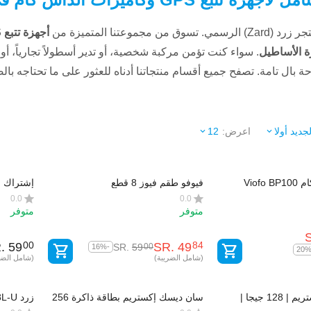
 من مجموعتنا المتميزة من
. سواء كنت تؤمن مركبة شخصية، أو تدير أسطولاً تجارياً، أو 
احة بال تامة. تصفح جميع أقسام منتجاتنا أدناه للعثور على ما تحتاجه بال
لجديد أولا
اعرض:
12
Viof
فيوفو طقم فيوز 8 قطع
إشتراك م
0.0
0.0
متوفر
متوفر
.
‎
59
SR.
‎
49
00
84
SR.
‎
59
00
-16%
(شامل الضريبة)
(شامل الضر
سان ديسك إكستريم | 128 جيجا |
سان ديسك إكستريم بطاقة ذاكرة 256
مايكرو SDXC UHS-I | للداش كام
جيجا | مايكرو SDXC UHS-I |
حتى 9 سنوات