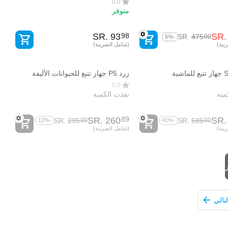
0.0
متوفر
SR.
‎
93
SR.
98
SR.
‎
475
00
-6%
يبة)
(شامل الضريبة)
زرد P5 جهاز تتبع للحيوانات الأليفة
0.0
مية
نفذت الكمية
SR.
‎
260
SR.
89
SR.
‎
295
SR.
‎
585
00
00
-12%
-41%
يبة)
(شامل الضريبة)
لتالي