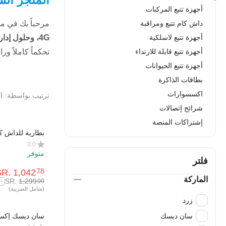
أجهزة تتبع المركبات
داش كام تتبع ومراقبة
مرحباً بك في متجر زرد (Zard) الرسمي. تسوق
أجهزة تتبع لاسلكية
4G، وحلول إدارة الأساطيل
أجهزة تتبع قابلة للارتداء
تحكماً كاملاً ور
أجهزة تتبع الحيوانات
بطاقات الذاكرة
اكسسوارات
ترتيب بواسطة:
ا
شرائح إتصالات
إشتراكات المنصة
بطارية للداش كام o BP100
0.0
متوفر
فلتر
SR.
‎
1,042
78
الماركة
SR.
‎
1,299
00
-20%
(شامل الضريبة)
زرد
سان ديسك