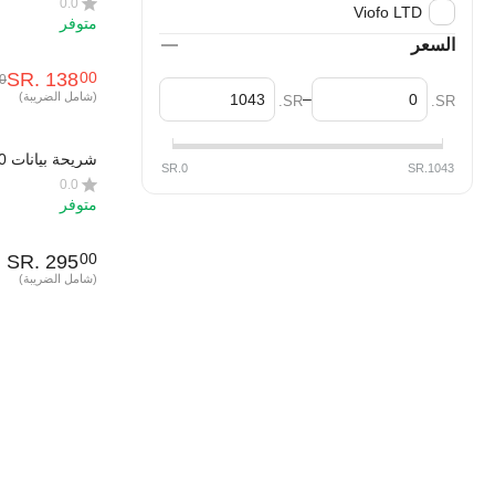
0.0
Viofo LTD
وكاميرات الحرك
متوفر
طيار
السعر
SR.
‎
138
00
0
–
(شامل الضريبة)
SR.
SR.
SR.
0
SR.
1043
M2M
0.0
متوفر
SR.
‎
295
00
(شامل الضريبة)