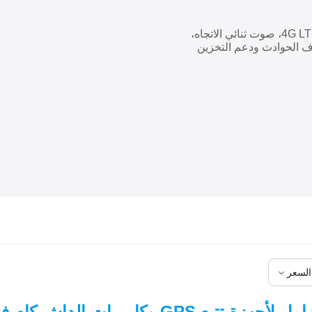
داش كام 3 قنوات بالذكاء الاصطناعي، مراقبة ومتابعة عن بعد 4G LTE، صوت ثنائي الاتجاه،
ف الحوادث ودعم التخزين
السعر
بع GPS وكاميرات الداش كام في السعودية