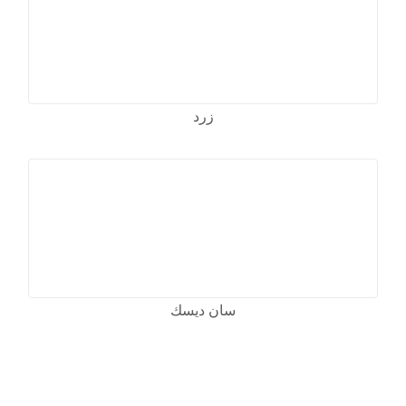
زرد
سان ديسك