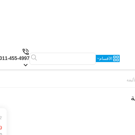
011-455-4997
الأقسام
9
0