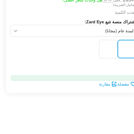
SR.
‎
295
هل وجدت سعر أفضل؟
-12%
امل الضريبة)
ذت الكمية
تراك منصة تتبع Zard Eye:
‌
مفضلة
مقارنة