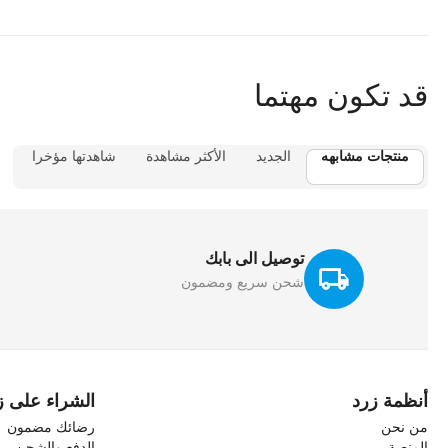
قد تكون مهتما
منتجات مشابهه
الجديد
الأكثر مشاهدة
شاهدتها مؤخرا
توصيل الى بابك
شحن سريع ومضمون
أنظمة زرد
الشراء على ز
من نحن
رضائك مضمون
المنصة
الدفع والشحن