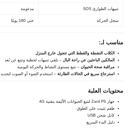
تنبيهات الطوارئ SOS
مدعومة
سجل الحركة
حتى 180 يومًا
مناسب لـ:
الكلاب النشطة والقطط التي تتجول خارج المنزل
المالكين الباحثين عن راحة البال
– تلقي تنبيهات لحظية وتتبع عن بُعد
مراقبة صحة الحيوان
– تتبع مستوى النشاط والحركة اليومية
استرجاع سريع في الحالات الطارئة
– استخدم الضوء أو الصوت لتحديد م
محتويات العلبة
جهاز Zard P5 لتتبع الحيوانات الأليفة بتقنية 4G
طقم تثبيت على الطوق
كابل شحن USB
دليل البدء السريع