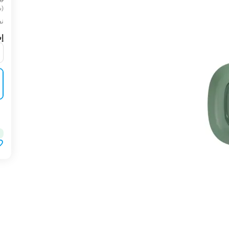
(ش
نف
إش
‍‍