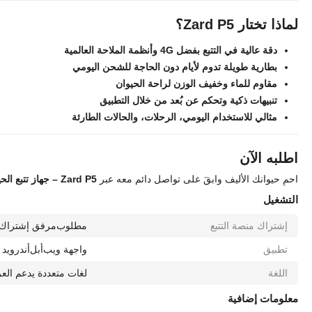
لماذا تختار Zard P5؟
دقة عالية في التتبع بفضل 4G وأنظمة الملاحة العالمية
بطارية طويلة تدوم لأيام دون الحاجة للشحن اليومي
مقاوم للماء وخفيف الوزن لراحة الحيوان
تنبيهات ذكية وتحكم عن بُعد من خلال التطبيق
مثالي للاستخدام اليومي، الرحلات، والحالات الطارئة
اطلبه الآن
احمِ حيوانك الأليف وابقَ على تواصل دائم معه عبر
Zard P5 – جهاز تتبع الحيوانات الأليفة بتقنية 4G
التشغيل
إشتراك منصة التتبع
مطلوب
مرفق إشتراك 
تطبيق
واجهة ويب
أبل
أندرويد
اللغة
لغات متعددة يدعم العر
معلومات إضافية