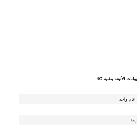
.
عام واحد
بية