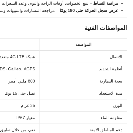
مراقبة النشاط
– تتبع الخطوات، أوقات الراحة والنوم، وعدد السعرات 
عرض سجل الحركة حتى 180 يومًا
– مراجعة المسارات والتنبيهات وس
المواصفات الفنية
المواصفة
الاتصال
شبكة 4G LTE متعددة الترددات
أنظمة التحديد
S، Galileo، AGPS
سعة البطارية
800 مللي أمبير
مدة الاستعداد
تصل حتى 15 يومًا
الوزن
35 غرام
مقاومة الماء
معيار IP67
دعم المناطق الآمنة
نعم، من خلال تطبيق 