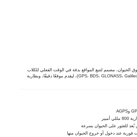
 الحيوان، مصمم لتتبع المواقع بدقة في الوقت الفعلي للكلاب
والقطط. يستخدم شبكات 4G ونظام الملاحة العالمي عبر الأقمار الصناعية (GPS، BDS، GLONASS، Galileo)، ليقدم موقعًا دقيقًا، وبطارية
 فورية عند دخول أو خروج الحيوان منها