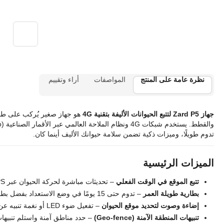
نظرة عامة على المنتج
المواصفات
أراء وتقييم
جهاز Zard P5 لتتبع الحيوانات الأليفة بتقنية 4G
هو جهاز صغير يُركب على طوق
تدوم طويلًا، وميزات ذكية تضمن سلامة حيوانك الأليف أينما كان.
الميزات الرئيسية
تتبع الموقع في الوقت الفعلي
– تحديثات مباشرة لحركة الحيوان عبر GPS وAGPS
بطارية طويلة العمر
– تدوم حتى 15 يومًا في وضع الاستعداد بفضل بطارية 800 مللي أمبير
إضاءة وصوت لتحديد موقع الحيوان
– تفعيل ضوء LED أو نغمة تنبيه عن بُعد للعثور على الحيوان بسرعة
تنبيهات المنطقة الآمنة (Geo‑fence)
– حدد مناطق آمنة واستلم تنبيهات