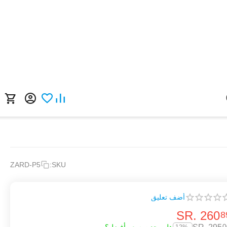
ZARD-P5
SKU:
أضف تعليق
SR.
‎
260
8
0