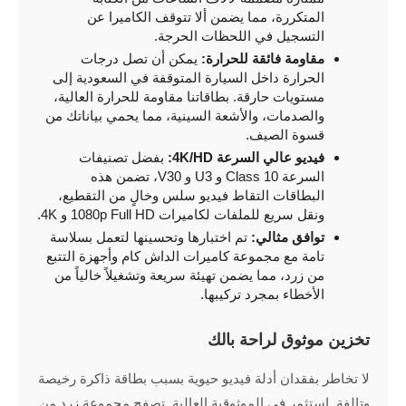
المتكررة، مما يضمن ألا تتوقف الكاميرا عن
التسجيل في اللحظات الحرجة.
مقاومة فائقة للحرارة:
يمكن أن تصل درجات
الحرارة داخل السيارة المتوقفة في السعودية إلى
مستويات حارقة. بطاقاتنا مقاومة للحرارة العالية،
والصدمات، والأشعة السينية، مما يحمي بياناتك من
قسوة الصيف.
فيديو عالي السرعة 4K/HD:
بفضل تصنيفات
السرعة Class 10 و U3 و V30، تضمن هذه
البطاقات التقاط فيديو سلس وخالٍ من التقطيع،
ونقل سريع للملفات لكاميرات 1080p Full HD و 4K.
توافق مثالي:
تم اختبارها وتحسينها لتعمل بسلاسة
تامة مع مجموعة كاميرات الداش كام وأجهزة التتبع
من زرد، مما يضمن تهيئة سريعة وتشغيلاً خالياً من
الأخطاء بمجرد تركيبها.
تخزين موثوق لراحة بالك
لا تخاطر بفقدان أدلة فيديو حيوية بسبب بطاقة ذاكرة رخيصة
وتالفة. استثمر في الموثوقية العالية. تصفح مجموعة زرد من