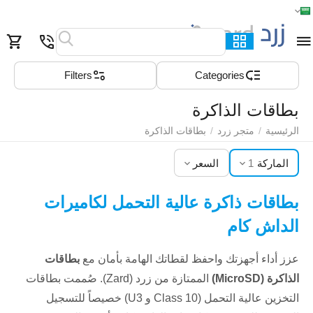
الرئيسية
القائمة
بحث
السلة
قائمة المفضلة
مقارنة
Filters
Сategories
بطاقات الذاكرة
الرئيسية
/
متجر زرد
/
بطاقات الذاكرة
الماركة
1
السعر
بطاقات ذاكرة عالية التحمل لكاميرات
الداش كام
عزز أداء أجهزتك واحفظ لقطاتك الهامة بأمان مع
بطاقات
الذاكرة (MicroSD)
الممتازة من زرد (Zard). صُممت بطاقات
التخزين عالية التحمل (Class 10 و U3) خصيصاً للتسجيل