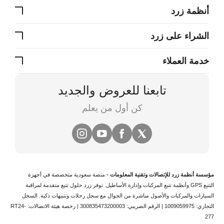
أنظمة زرد
الشراء على زرد
خدمة العملاء
تابعنا للعروض والجديد
كن أول من يعلم
مؤسسة أنظمة زرد للإتصالات وتقنية المعلومات -
منصة سعودية متخصصة في
أجهزة
التتبع
GPS وأنظمة
تتبع المركبات
وإدارة الأساطيل. توفر زرد حلول تتبع متقدمة لمراقبة
السيارات والمركبات والأصول مباشرة من الجوال مع سجل رحلات وتنبيهات ذكية.
السجل
التجاري: 1009059975 | الرقم الضريبي: 300835473200003 | رخصة هيئة الاتصالات: RT24-
277