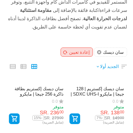
المستمر للفيديو في كاميرات الداش كام وأجهزة التتبع، وتوفر
سرعات قراءة/كتابة فائقة بالإضافة إلى
مقاومة استثنائية
لدرجات الحرارة العالية
. تصفح أفضل بطاقات الذاكرة لدينا أدناه
لضمان عدم تفويت أي لحظة حاسمة على الطريق.
سان ديسك
إعادة تعيين
الجديد أولا
سان ديسك إكستريم | 128
سان ديسك إكستريم بطاقة
جيجا | مايكرو SDXC UHS-I |
ذاكرة 256 جيجا | مايكرو
للداش كام وكاميرات الحركة
SDXC UHS-I | لكاميرات
0.0
0.0
والطائرات بدون طيار
السيارة وكاميرات الحركة
متوفر
متوفر
والطائرات بدون طيار
SR.
‎
236
SR.
‎
138
00
00
SR.
‎
279
SR.
‎
149
00
00
-15%
-7%
(شامل الضريبة)
(شامل الضريبة)