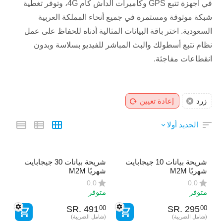
في أجهزة تتبع GPS وكاميرات الداش كام 4G، وتوفر تغطية
شبكة موثوقة ومستمرة في جميع أنحاء المملكة العربية
السعودية. اختر باقة البيانات المثالية أدناه للحفاظ على عمل
نظام تتبع أسطولك والبث المباشر للفيديو بسلاسة وبدون
انقطاعات مفاجئة.
زرد
إعادة تعيين
الجديد أولا
شريحة بيانات 10 جيجابايت
شريحة بيانات 30 جيجابايت
شهريًا M2M
شهريًا M2M
0.0
0.0
متوفر
متوفر
SR.
‎
491
SR.
‎
295
00
00
(شامل الضريبة)
(شامل الضريبة)