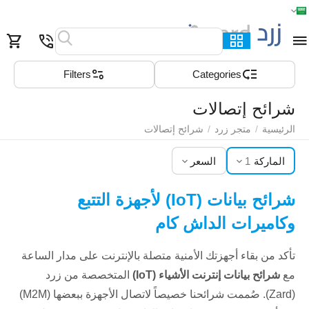
الرئيسية
القائمة
بحث
السلة
قائمة المفضلة
مقارنة
Filters
Сategories
شرائح إتصالات
الرئيسية
/
متجر زرد
/
شرائح إتصالات
الماركة
1
السعر
شرائح بيانات (IoT) لأجهزة التتبع
وكاميرات الداش كام
تأكد من بقاء أجهزتك الأمنية متصلة بالإنترنت على مدار الساعة
مع
شرائح بيانات إنترنت الأشياء (IoT)
المتخصصة من زرد
(Zard). صُممت شرائحنا خصيصاً لاتصال الأجهزة ببعضها (M2M)