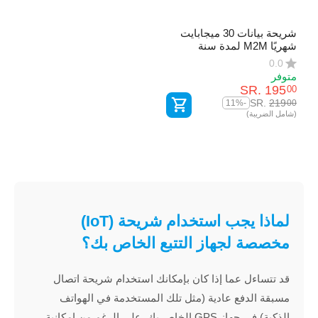
شريحة بيانات 30 ميجابايت
شهريًا M2M لمدة سنة
0.0
متوفر
SR.
‎
195
00
SR.
‎
219
00
-11%
(شامل الضريبة)
لماذا يجب استخدام شريحة (IoT)
مخصصة لجهاز التتبع الخاص بك؟
قد تتساءل عما إذا كان بإمكانك استخدام شريحة اتصال
مسبقة الدفع عادية (مثل تلك المستخدمة في الهواتف
الذكية) في جهاز GPS الخاص بك. على الرغم من إمكانية