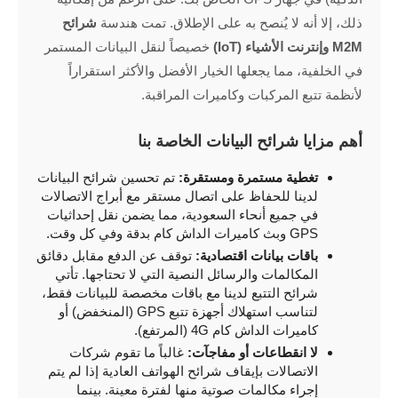
ذلك، إلا أنه لا يُنصح به على الإطلاق. تمت هندسة
شرائح
M2M وإنترنت الأشياء (IoT)
خصيصاً لنقل البيانات المستمر
في الخلفية، مما يجعلها الخيار الأفضل والأكثر استقراراً
لأنظمة تتبع المركبات وكاميرات المراقبة.
أهم مزايا شرائح البيانات الخاصة بنا
تغطية مستمرة ومستقرة:
تم تحسين شرائح البيانات
لدينا للحفاظ على اتصال مستقر مع أبراج الاتصالات
في جميع أنحاء السعودية، مما يضمن نقل إحداثيات
GPS وبث كاميرات الداش كام بدقة وفي كل وقت.
باقات بيانات اقتصادية:
توقف عن الدفع مقابل دقائق
المكالمات والرسائل النصية التي لا تحتاجها. تأتي
شرائح التتبع لدينا مع باقات مخصصة للبيانات فقط،
لتناسب استهلاك أجهزة تتبع GPS (المنخفض) أو
كاميرات الداش كام 4G (المرتفع).
لا انقطاعات أو مفاجآت:
غالباً ما تقوم شركات
الاتصالات بإيقاف شرائح الهواتف العادية إذا لم يتم
إجراء مكالمات صوتية منها لفترة معينة. بينما