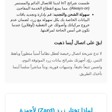
صُممت شرائح IoT لدينا للاتصال الدائم والمستمر
(Always-on)، مما يمنع انقطاع الخدمة المفاجئ.
سهولة الشحن والتجديد:
قم بإدارة وتجديد باقات
البيانات الخاصة بك بكل سهولة مع زرد، لضمان عدم
خروج مركباتك وأصولك عن التغطية (أوفلاين) عندما
تكون في أمس الحاجة لمراقبتها.
ابقَ على اتصال أينما ذهبت
لا تدع شريحة اتصال رخيصة تُعطل نظاماً أمنياً متطوراً وباهظ
الثمن. زوّد أجهزتك بشرائح بيانات زرد الموثوقة اليوم،
واضمن تتبعاً دقيقاً، وتنبيهات فورية، وبثاً مباشراً سلساً أينما
تأخذك الطريق.
لماذا تختار زرد (Zard) لأجهزة