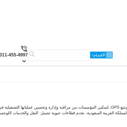
011-455-4997
الأقسام
وتتبع GPS، لتمكين المؤسسات من مراقبة وإدارة وتحسين عملياتها التشغيلية 
نصتنا المرخّصة من هيئة الاتصالات والفضاء والتقنية (CST) في المملكة العربية السعودية، نخدم قطاعات حيوية تشمل: النقل والخدما