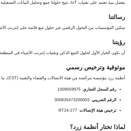
بفضل بنية تعتمد على تقنيات IoT، تتيح حلولنا جمع وتحليل البيانات التشغيلية بذكاء، مما يعزز من الكفاءة ويخفض التكاليف ويزيد من الجاهزية التشغيلية.
رسالتنا
تمكين المؤسسات من التحول الرقمي عبر حلول تتبع قائمة على إنترنت الأشياء
رؤيتنا
أن نكون الخيار الأول لحلول التتبع الذكي وتقنيات إنترنت الأشياء في المنطقة
موثوقية وترخيص رسمي
أنظمة زرد مؤسسة مرخّصة من هيئة الاتصالات والفضاء والتقنية (CST)، ما يعكس التزامنا الكامل بالأنظمة واللوائح السعودية:
رقم السجل التجاري
: 1009059975
الرقم الضريبي
: 300835473200003
ترخيص هيئة الإتصالات
: RT24-277
لماذا تختار أنظمة زرد؟