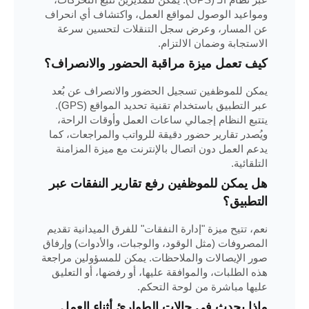
ومواعيد الوصول لمواقع العمل، واكتشاف أي انحراف
عن المسار، وعرض سجل التنقلات لتحسين سرعة
الاستجابة وضمان الالتزام.
كيف تعمل ميزة مراقبة الحضور والانصراف؟
يمكن للموظفين تسجيل الحضور والانصراف عن بُعد
عبر التطبيق باستخدام تقنية تحديد المواقع (GPS).
يتتبع النظام إجمالي ساعات العمل وأوقات الراحة،
ويُصدر تقارير حضور دقيقة للرواتب والمراجعات، كما
يدعم العمل دون اتصال بالإنترنت مع ميزة المزامنة
التلقائية.
هل يمكن للموظفين رفع تقارير النفقات عبر
التطبيق؟
نعم، تتيح ميزة "إدارة النفقات" للفرق الميدانية تقديم
المصروفات (مثل الوقود، والوجبات، والأدوات) وإرفاق
صور الإيصالات والملاحظات. يمكن للمسؤولين مراجعة
هذه الطلبات، والموافقة عليها، أو رفضها، أو التعليق
عليها مباشرة من لوحة التحكم.
ماذا يحدث في حالات الطوارئ أثناء العمل