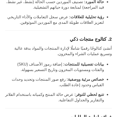
حالة المورد:
تصنيف الموردين حسب الحالة (نشط، غير نشط،
قيد المراجعة) لمتابعة دورة حياتهم التشغيلية.
رؤية تحليلية للعلاقات:
عرض سجل التعاملات والأداء التاريخي
لتعزيز العلاقات طويلة المدى مع الموردين الموثوقين.
2. كتالوج منتجات ذكي
أنشئ كتالوجًا رقميًا شاملًا لإدارة المنتجات والمواد بدقة عالية
وتسريع عمليات الشراء والمخزون.
بيانات تفصيلية للمنتجات:
إضافة رموز الأصناف (SKU)
والفئات ومستويات المخزون وتاريخ التسعير بسهولة.
خصائص مرئية ووصفية:
رفع صور المنتجات وتحديد وحدات
القياس وحدود إعادة الطلب.
تتبع لحظي للتوفر:
عرض حالة المنتج وكمياته باستخدام الفلاتر
والتقارير والجداول التفاعلية.