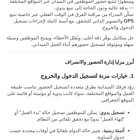
ومتطورًا لتتبع حضور الموظفين في الميدان عبر المواقع المختلفة
— بدقة عالية ودون الحاجة إلى تتبع يدوي.
تمكّن المدراء من مراقبة الفرق في الوقت الفعلي عبر خاصية تتبع
GPS
والتصوير الذاتي للتحقق، مع أتمتة كاملة لإجراءات تسجيل
الدخول والخروج.
حل متكامل يوفّر دقة أعلى، ويُقلل الأخطاء، ويمنح الموظفين وسيلة
سهلة وموثوقة لتسجيل حضورهم أثناء العمل الميداني.
أبرز مزايا إدارة الحضور والانصراف
1. خيارات مرنة لتسجيل الدخول والخروج
زوّد فرقك الميدانية بطرق متعددة لتسجيل الحضور تناسب طبيعة
العمل والمواقع المختلفة، سواء كانت يدوية أو مؤتمتة أو قائمة على
الموقع الجغرافي.
تسجيل يدوي:
يمكن للموظفين تسجيل حالة “بدء العمل” أو
“إنهاء العمل” يدويًا مع تحقق تلقائي من النظام.
أتمتة زمنية:
تغيير حالة الدوام تلقائيًا في أوقات محددة حسب
جدول المناوبة.