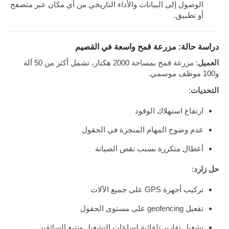
الوصول إلى البيانات والأداء التاريخي من أي مكان عبر متصفح
أو تطبيق.
دراسة حالة: مزرعة قمح واسعة في القصيم
العميل
: مزرعة قمح بمساحة 2000 هكتار، تشمل أكثر من 50 آلة
و100 موظف موسمي.
التحديات
:
ارتفاع استهلاك الوقود
عدم وضوح المهام المنجزة في الحقول
أعطال متكررة بسبب نقص الصيانة
حل زارد
:
تركيب أجهزة GPS على جميع الآلات
تفعيل geofencing على مستوى الحقول
تشغيل تقارير تلقائية لساعات التشغيل وتتبع السائقين