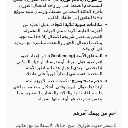
للمستخدم الضغط على زر واحد للاتصال الفوري
بأفراد العائلة المحددين مسبقاً، وإرسال تنبيه بموقع
GPS الدقيق إلى هاتفك الذكي.
مكالمات صوتية ثنائية الاتجاه:
تعمل العديد من
أجهزتنا القابلة للارتداء مثل الهواتف المحمولة
الصغيرة. بفضل شريحة الاتصال (SIM) المدمجة،
يمكنك الاتصال بالجهاز والتحدث مباشرة مع مرتديه
في أي وقت.
المناطق الآمنة (Geofencing):
قم بإعداد حدود
افتراضية حول منزلك أو مدرستك أو حيك السكني.
إذا تخطى مرتدي الجهاز هذه المناطق الآمنة
المحددة، فستتلقى إشعاراً فورياً على هاتفك.
حجم مدمج ومريح:
صُممت هذه الأجهزة ليتم
ارتداؤها طوال اليوم، وتأتي بأشكال مختلفة، بما في
ذلك ساعات اليد والقلائد والمشابك الصغيرة، مما
يضمن عدم ضياعها أو نسيانها بسهولة.
احمِ من يهمك أمرهم
لا تنتظر حدوث طوارئ. امنح أحباءك الاستقلالية مع إبقائهم