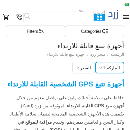
الرئيسية
القائمة
بحث
السلة
قائمة المفضلة
مقارنة
Filters
Сategories
أجهزة تتبع قابلة للارتداء
الرئيسية
/
متجر زرد
/
أجهزة تتبع قابلة للارتداء
الماركة
1
السعر
أجهزة تتبع GPS الشخصية القابلة للارتداء
حافظ على سلامة أحبائك وابقَ على تواصل معهم من خلال
أجهزة تتبع GPS القابلة للارتداء
الموثوقة من زرد (Zard).
صُممت هذه الأجهزة الشخصية المدمجة لضمان سلامة الأطفال
وكبار السن والعاملين بمفردهم، وتقدم
مراقبة للموقع في