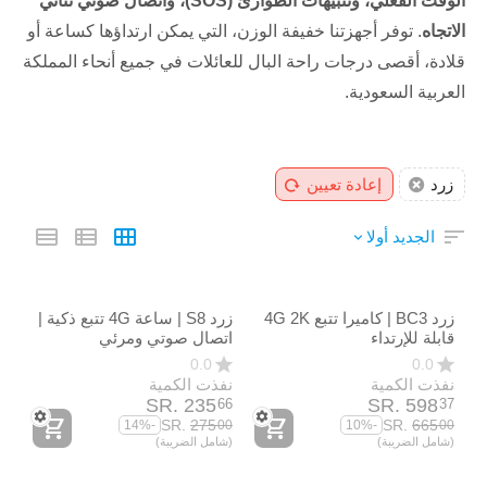
الوقت الفعلي، وتنبيهات الطوارئ (SOS)، واتصال صوتي ثنائي
الاتجاه
. توفر أجهزتنا خفيفة الوزن، التي يمكن ارتداؤها كساعة أو
قلادة، أقصى درجات راحة البال للعائلات في جميع أنحاء المملكة
العربية السعودية.
زرد
إعادة تعيين
الجديد أولا
زرد BC3 | كاميرا تتبع 4G 2K
زرد S8 | ساعة 4G تتبع ذكية |
قابلة للإرتداء
اتصال صوتي ومرئي
0.0
0.0
نفذت الكمية
نفذت الكمية
SR.
‎
235
SR.
‎
598
66
37
SR.
‎
275
SR.
‎
665
00
00
-14%
-10%
(شامل الضريبة)
(شامل الضريبة)