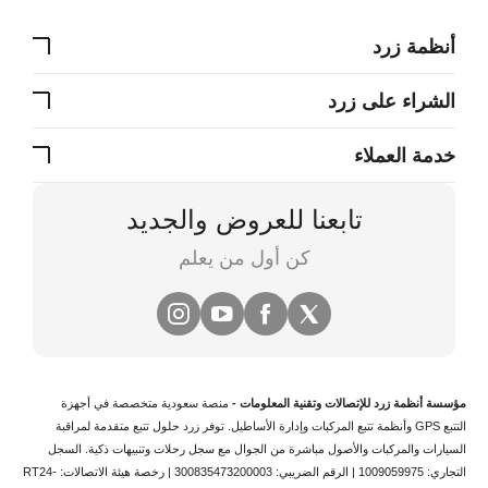
أنظمة زرد
الشراء على زرد
خدمة العملاء
تابعنا للعروض والجديد
كن أول من يعلم
مؤسسة أنظمة زرد للإتصالات وتقنية المعلومات -
منصة سعودية متخصصة في
أجهزة
التتبع
GPS وأنظمة
تتبع المركبات
وإدارة الأساطيل. توفر زرد حلول تتبع متقدمة لمراقبة
السيارات والمركبات والأصول مباشرة من الجوال مع سجل رحلات وتنبيهات ذكية.
السجل
التجاري: 1009059975 | الرقم الضريبي: 300835473200003 | رخصة هيئة الاتصالات: RT24-