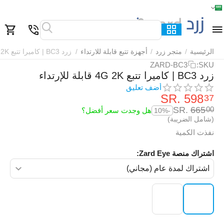
الرئيسية
القائمة
بحث
السلة
قائمة المفضلة
مقارنة
الرئيسية
/
متجر زرد
/
أجهزة تتبع قابلة للارتداء
/
زرد BC3 | كاميرا تتبع 4G 2K قابلة للإرتداء
ZARD-BC3
SKU:
زرد BC3 | كاميرا تتبع 4G 2K قابلة للإرتداء
أضف تعليق
SR.
‎
598
37
SR.
‎
665
00
هل وجدت سعر أفضل؟
-10%
(شامل الضريبة)
نفذت الكمية
اشتراك منصة Zard Eye:
‌‍‍