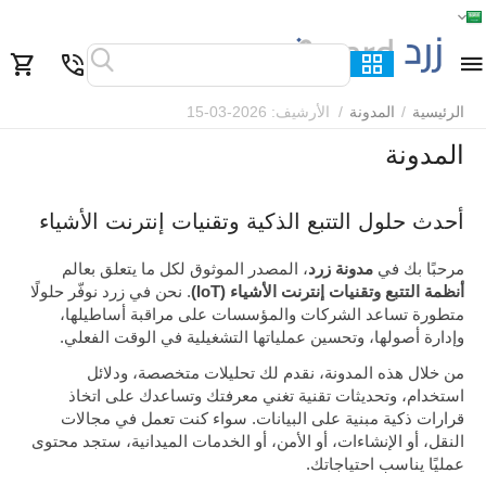
الرئيسية
القائمة
بحث
السلة
قائمة المفضلة
مقارنة
الرئيسية
/
المدونة
/
الأرشيف: 2026-03-15
المدونة
أحدث حلول التتبع الذكية وتقنيات إنترنت الأشياء
مرحبًا بك في
مدونة زرد
، المصدر الموثوق لكل ما يتعلق بعالم
أنظمة التتبع وتقنيات إنترنت الأشياء (IoT)
. نحن في زرد نوفّر حلولًا
متطورة تساعد الشركات والمؤسسات على مراقبة أساطيلها،
وإدارة أصولها، وتحسين عملياتها التشغيلية في الوقت الفعلي.
من خلال هذه المدونة، نقدم لك تحليلات متخصصة، ودلائل
استخدام، وتحديثات تقنية تغني معرفتك وتساعدك على اتخاذ
قرارات ذكية مبنية على البيانات. سواء كنت تعمل في مجالات
النقل، أو الإنشاءات، أو الأمن، أو الخدمات الميدانية، ستجد محتوى
عمليًا يناسب احتياجاتك.