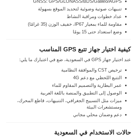
GNSS: GPS/GLONASS/BDS/Galileo/AGPS
تنبيهات صوتية وضوئية لتحديد الموقع بسهولة
عداد خطوات ومراقبة النشاط
مقاومة للماء بمعيار IP67، خفيف الوزن (35 غرامًا)
وضع استعداد حتى 15 يومًا
كيفية اختيار جهاز تتبع GPS المناسب
عند اختيار جهاز GPS في السعودية، ضع في اعتبارك ما يلي:
ترخيص CST والموافقة النظامية
التتبع اللحظي مع دعم 4G
عمر البطارية والتصميم المقاوم للماء
الوصول إلى التطبيق والمنصة باللغة العربية
ميزات مثل التسييج الجغرافي، التنبيهات، قاطع المحرك،
ومستشعرات البيئة
دعم وضمان محلي مجاني
حالات الاستخدام في السعودية