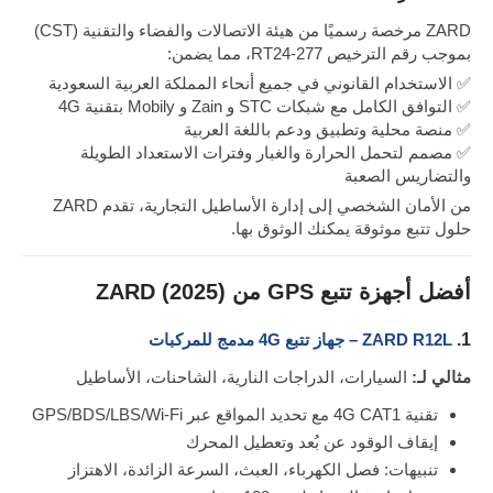
ZARD مرخصة رسميًا من هيئة الاتصالات والفضاء والتقنية (CST)
بموجب رقم الترخيص RT24-277، مما يضمن:
✅ الاستخدام القانوني في جميع أنحاء المملكة العربية السعودية
✅ التوافق الكامل مع شبكات STC و Zain و Mobily بتقنية 4G
✅ منصة محلية وتطبيق ودعم باللغة العربية
✅ مصمم لتحمل الحرارة والغبار وفترات الاستعداد الطويلة
والتضاريس الصعبة
من الأمان الشخصي إلى إدارة الأساطيل التجارية، تقدم ZARD
حلول تتبع موثوقة يمكنك الوثوق بها.
أفضل أجهزة تتبع GPS من ZARD (2025)
1.
ZARD R12L – جهاز تتبع 4G مدمج للمركبات
مثالي لـ:
السيارات، الدراجات النارية، الشاحنات، الأساطيل
تقنية 4G CAT1 مع تحديد المواقع عبر GPS/BDS/LBS/Wi-Fi
إيقاف الوقود عن بُعد وتعطيل المحرك
تنبيهات: فصل الكهرباء، العبث، السرعة الزائدة، الاهتزاز