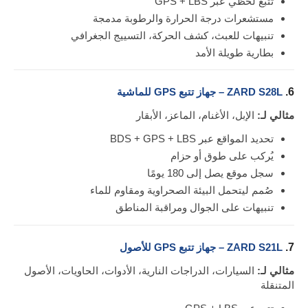
تتبع لحظي عبر GPS + LBS
مستشعرات درجة الحرارة والرطوبة مدمجة
تنبيهات للعبث، كشف الحركة، التسييج الجغرافي
بطارية طويلة الأمد
6.
ZARD S28L – جهاز تتبع GPS للماشية
مثالي لـ:
الإبل، الأغنام، الماعز، الأبقار
تحديد المواقع عبر BDS + GPS + LBS
يُركب على طوق أو حزام
سجل موقع يصل إلى 180 يومًا
صُمم ليتحمل البيئة الصحراوية ومقاوم للماء
تنبيهات على الجوال ومراقبة المناطق
7.
ZARD S21L – جهاز تتبع GPS للأصول
مثالي لـ:
السيارات، الدراجات النارية، الأدوات، الحاويات، الأصول
المتنقلة