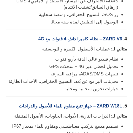
ADAS (الانحراف عن المسار، الاصطدام الأمامي)، DMS
(إرهاق السائق/تشتيت الانتباه)
زر SOS، التسييج الجغرافي، ومنصة سحابية
الوصول إلى التطبيق لمدة سنة مجانًا
4.
ZARD V6 – نظام كاميرا داش 4 قنوات مع 4G
مثالي لـ:
عمليات الأسطول الكبيرة واللوجستية
نظام فيديو عالي الدقة بأربع قنوات
تحميل لحظي عبر 4G + سجلات GPS
تنبيهات ADAS/DMS، مراقبة السرعة
تحديثات البرامج عن بُعد، التسييج الجغرافي، الأحداث الطارئة
خيارات تخزين سحابية ومحلية
5.
ZARD W18L – جهاز تتبع مقاوم للماء للأصول والدراجات
مثالي لـ:
الدراجات النارية، الأدوات، الحاويات، الأصول المتنقلة
تصميم مدمج بتركيب مغناطيسي ومقاوم للماء بمعيار IP67