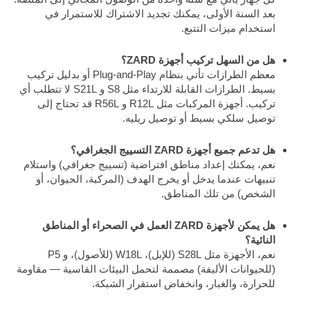
بعد السنة الأولى، يمكنك تجديد الاشتراك للاستمرار في
استخدام ميزات التتبع.
هل من السهل تركيب أجهزة ZARD؟
معظم الطرازات تأتي بنظام Plug-and-Play أو بدليل تركيب
بسيط. الطرازات القابلة للارتداء مثل S8 و S21L لا تتطلب أي
تركيب. أجهزة المركبات مثل R12L و R56L قد تحتاج إلى
توصيل سلكي بسيط أو توصيل ريليه.
هل تدعم جميع أجهزة ZARD التسييج الجغرافي؟
نعم، يمكنك إعداد مناطق افتراضية (تسييج جغرافي) واستلام
تنبيهات عندما يدخل أو يخرج الهدف (المركبة، الحيوان، أو
الشخص) من تلك المناطق.
هل يمكن لأجهزة ZARD العمل في الصحراء أو المناطق
النائية؟
نعم، الأجهزة مثل S28L (للإبل)، W18L (للأصول)، و P5
(للحيوانات الأليفة) مصممة لتحمل البيئات القاسية — مقاومة
للحرارة، والغبار، وانخفاض استقرار الشبكة.