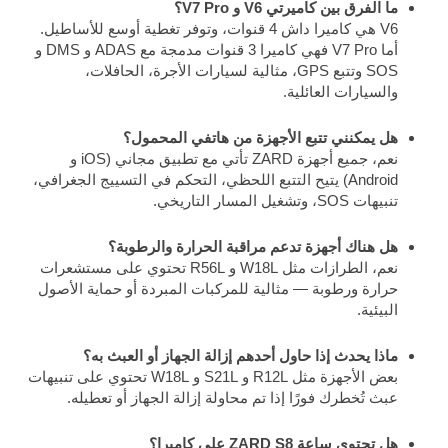
ما الفرق بين كاميرتي V6 و V7 Pro؟
V6 هي كاميرا داش 4 قنوات، وتوفر تغطية أوسع للأساطيل.
أما V7 Pro فهي كاميرا 3 قنوات مدمجة مع ADAS و DMS و
SOS وتتبع GPS، مثالية لسيارات الأجرة، الحافلات،
والسيارات العائلية.
هل يمكنني تتبع الأجهزة من هاتفي المحمول؟
نعم، جميع أجهزة ZARD تأتي مع تطبيق مجاني (iOS و
Android) يتيح التتبع اللحظي، التحكم في التسييج الجغرافي،
تنبيهات SOS، وتشغيل المسار التاريخي.
هل هناك أجهزة تدعم مراقبة الحرارة والرطوبة؟
نعم، الطرازات مثل W18L و R56L تحتوي على مستشعرات
حرارة ورطوبة — مثالية للمركبات المبردة أو حماية الأصول
البيئية.
ماذا يحدث إذا حاول أحدهم إزالة الجهاز أو العبث به؟
بعض الأجهزة مثل R12L و S21L و W18L تحتوي على تنبيهات
عبث تُخطرك فورًا إذا تم محاولة إزالة الجهاز أو تعطيله.
هل تحتوي ساعة ZARD S8 على كاميرا؟