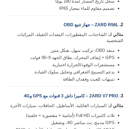
سجل تاريخ المسار لمدة 180 يومًا
تصميم مقاوم للماء بمعيار IP65
2.
ZARD R56L – جهاز تتبع OBD
مثالي لـ:
الشاحنات، المقطورات، المعدات الثقيلة، المركبات
الشخصية
منفذ OBD، تركيب سهل، هيكل متين
GPS + إيقاف المحرك، نطاق الجهد 9–90 فولت
مستشعرات الوقود/الحرارة اختيارية
يدعم التسييج الجغرافي وتحليل سلوك القيادة
تنبيهات للعبث وفقدان الطاقة
3.
ZARD V7 PRO – كاميرا داش 3 قنوات مع GPS و4G
مثالي لـ:
السيارات العائلية، الأساطيل، الحافلات، سيارات الأجرة
ثلاث كاميرات Full HD (أمامية + مقصورة + خلفية)
GPS مدمج، بث مباشر 4G، وتشغيل