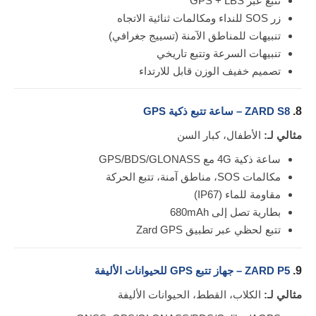
تتبع عبر GPS + LBS
زر SOS للنداء ومكالمات ثنائية الاتجاه
تنبيهات للمناطق الآمنة (تسييج جغرافي)
تنبيهات السرعة وتتبع تاريخي
تصميم خفيف الوزن قابل للارتداء
8.
ZARD S8 – ساعة تتبع ذكية GPS
مثالي لـ:
الأطفال، كبار السن
ساعة ذكية 4G مع GPS/BDS/GLONASS
مكالمات SOS، مناطق آمنة، تتبع الحركة
مقاومة للماء (IP67)
بطارية تصل إلى 680mAh
تتبع لحظي عبر تطبيق Zard GPS
9.
ZARD P5 – جهاز تتبع GPS للحيوانات الأليفة
مثالي لـ:
الكلاب، القطط، الحيوانات الأليفة