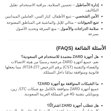
إدارة الأساطيل
– تحسين السلامة، مراقبة الاستخدام، تقليل
التكاليف
الأمن الشخصي
– تتبع الأطفال، كبار السن، العاملين الميدانيين
تتبع الحيوانات
– مثالي للإبل والماشية في المناطق المفتوحة
سلامة الدراجات والأصول
– منع السرقة وتحديد الأصول
بسرعة
الأسئلة الشائعة (FAQS)
هل أجهزة ZARD معتمدة للاستخدام في السعودية؟
نعم، جميع أجهزة ZARD مرخصة رسميًا من هيئة الاتصالات
والفضاء والتقنية (CST) برقم الترخيص RT24‑277، مما يجعلها
قانونية ومتوافقة تمامًا داخل المملكة.
ما الشبكات المتوافقة مع أجهزة ZARD؟
جميع أجهزة ZARD متوافقة بالكامل مع شبكات STC، زين،
وموبايلي بتقنية 4G في المملكة العربية السعودية.
هل تتطلب أجهزة ZARD اشتراكًا؟
كل جهاز يأتي مع سنة واحدة من الوصول المجاني إلى المنصة.