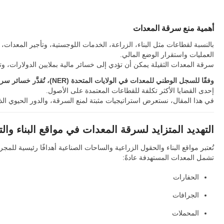
أهمية منع سرقة المعدات
بالنسبة لقطاعات مثل البناء، الزراعة، الخدمات اللوجستية، وتأجير المعدا
العمليات واستقرار الوضع المالي.
سرقة المعدات الثقيلة يمكن أن تؤدي إلى خسائر مالية بملايين الدولارات، وت
وفقًا للسجل الوطني للمعدات في الولايات المتحدة (NER)، تُقدَّر خسائر سرقة معدات البناء في الولايات المتحدة وحدها بين 300 مليون و1 مليار دولار سنويًا
إحدى القضايا الأكثر تكلفة للقطاعات المعتمدة على الأصول.
في هذا المقال، نستعرض استراتيجيات مثبتة لمنع السرقة، والدور الحيوي الذي تلعبه تقنية تتبع GPS، وكيف يمكن للشركات حما
التهديد المتزايد لسرقة المعدات في مواقع البناء والت
تُعتبر مواقع البناء والحقول الزراعية والساحات الصناعية أهدافًا رئيسية للمجر
تشمل المعدات المستهدفة عادةً:
الحفارات
الجرافات
المحملات