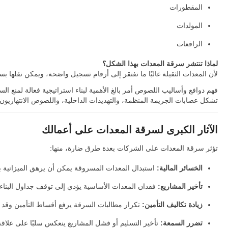
المقطورات
المولدات
الرافعات
لماذا تنتشر سرقة المعدات بهذا الشكل؟
لأن المعدات الثقيلة غالبًا ما تفتقر إلى أرقام تسجيل واضحة، ويمكن نقلها ب
فهم دوافع وأساليب اللصوص أمر بالغ الأهمية لبناء استراتيجية فعالة لمنع الس
تشكل عصابات الجريمة المنظمة، والتهديدات الداخلية، واللصوص الانتهازيون
الآثار الكبرى لسرقة المعدات على أعمالك
تؤثر سرقة المعدات على الشركات بعدة طرق ضارة، منها:
الخسائر المالية:
استبدال المعدات المسروقة يمكن أن يرهق الميزانية ب
تأخير المشاريع:
فقدان المعدات الأساسية يؤدي إلى توقف جداول البناء
زيادة تكاليف التأمين:
تكرار مطالبات السرقة يرفع أقساط التأمين وقد ي
تضرر السمعة:
تأخير التسليم أو فشل المشاريع ينعكس سلبًا على علاقة 