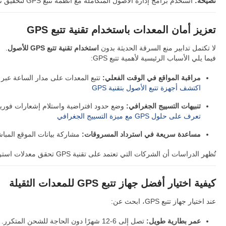
نصيحة:
استخدم برامج إدارة الأصول المتكاملة مع أنظمة تتبع GPS لتحقيق تتبع دقيق وسلس للمعدات.
تعزيز أمان المعدات باستخدام تقنية تتبع GPS
لا تكتمل تدابير منع السرقة الحديثة بدون
استخدام تقنية تتبع GPS للأصول
.
فيما يلي الأسباب الرئيسية لأهمية تتبع GPS:
مراقبة المواقع في الوقت الفعلي:
تتبع المعدات على مدار الساعة عبر ا
اكتشف أجهزة تتبع الأصول بتقنية GPS
تنبيهات التسييج الجغرافي:
وضع حدود افتراضية واستلام إشعارات فورية 
تعرف على حلول GPS مع ميزة التسييج الجغرافي
مساعدة سريعة في استرداد المسروقات:
مشاركة بيانات الموقع المبا
تُظهر الدراسات أن الشركات التي تعتمد على تقنية GPS تحقق معدلات استرداد أسرع بنسبة تصل إلى
كيفية اختيار أفضل جهاز تتبع GPS للمعدات الثقيلة
عند اختيار جهاز تتبع GPS، ابحث عن:
عمر بطارية طويل:
تصل إلى 6-12 شهرًا دون الحاجة للشحن المتكرر.