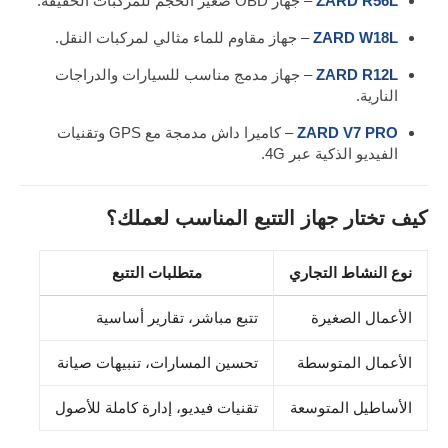
ZARD R56L
– جهاز OBD صغير الحجم للمركبات الخفيفة.
ZARD W18L
– جهاز مقاوم للماء مثالي لمركبات النقل.
ZARD R12L
– جهاز مدمج مناسب للسيارات والدراجات
النارية.
ZARD V7 PRO
– كاميرا داش مدمجة مع GPS وتقنيات
الفيديو الذكية عبر 4G.
كيف تختار جهاز التتبع المناسب لعملك؟
نوع النشاط التجاري
متطلبات التتبع
الأعمال الصغيرة
تتبع مباشر، تقارير أساسية
الأعمال المتوسطة
تحسين المسارات، تنبيهات صيانة
الأساطيل المتوسعة
تقنيات فيديو، إدارة كاملة للأصول