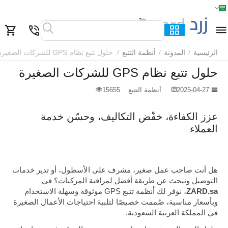
الرئيسية
القائمة
بحث
السلة
قائمة المفضلة
مقارنة
الرئيسية
/
المدونة
/
أنظمة التتبع
/
حلول تتبع نظام GPS للشركات الصغيرة
حلول تتبع نظام GPS للشركات الصغيرة
2025-04-27
أنظمة التتبع
15655
عزز الكفاءة، خفّض التكاليف، وحسّن خدمة
العملاء
هل أنت صاحب عمل صغير، مشرف على الأسطول، أو تدير خدمات
التوصيل وتبحث عن طريقة أفضل لمراقبة المركبات؟ في
ZARD.sa
، نوفر لك أنظمة تتبع GPS موثوقة وسهلة الاستخدام
وبأسعار مناسبة، صُممت خصيصًا لتلبية احتياجات الأعمال الصغيرة
في المملكة العربية السعودية.