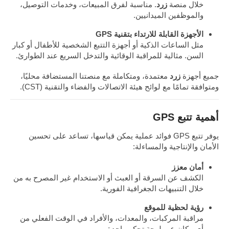
خلال منصة
زرد
. مناسبة لفرق المبيعات، وخدمات التوصيل،
والموظفين الميدانيين.
الأجهزة القابلة للارتداء بتقنية GPS
مثل الساعات الذكية أو أجهزة التتبع الشخصية للأطفال أو كبار
السن. مثالية للمراقبة الوقائية والتدخل السريع عند الطوارئ.
جميع أجهزة
زرد
معتمدة، ومتكاملة مع منصتنا المستضافة محليًا،
ومتوافقة تمامًا مع لوائح هيئة الاتصالات والفضاء والتقنية (CST).
أهمية تتبع GPS
يوفر تتبع GPS فوائد عملية يمكن قياسها، تساعد على تحسين
الأمان والإنتاجية والمساءلة:
أمان معزز
الكشف عن السرقة أو العبث أو الاستخدام غير المصرح به من
خلال التنبيهات الجغرافية الفورية.
رؤية لحظية للموقع
مراقبة المركبات، والمعدات، والأفراد في الوقت الفعلي من
أي مكان عبر لوحة تحكم واحدة.