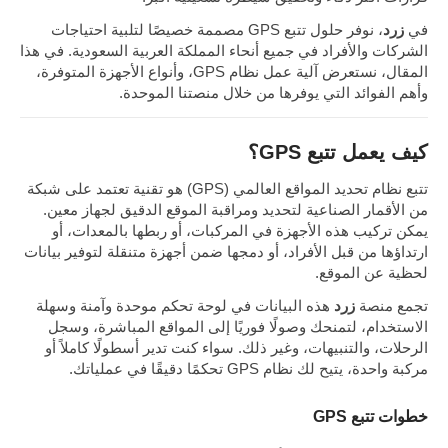
في
زرد
، نوفر حلول تتبع GPS مصممة خصيصًا لتلبية احتياجات
الشركات والأفراد في جميع أنحاء المملكة العربية السعودية. في هذا
المقال، نستعرض آلية عمل نظام GPS، وأنواع الأجهزة المتوفرة،
وأهم الفوائد التي يوفرها من خلال منصتنا الموحدة.
كيف يعمل تتبع GPS؟
تتبع نظام تحديد المواقع العالمي (GPS) هو تقنية تعتمد على شبكة
من الأقمار الصناعية لتحديد ومراقبة الموقع الدقيق لجهاز معين.
يمكن تركيب هذه الأجهزة في المركبات، أو ربطها بالمعدات، أو
ارتداؤها من قبل الأفراد، أو دمجها ضمن أجهزة متنقلة لتوفير بيانات
لحظية عن الموقع.
تجمع منصة
زرد
هذه البيانات في لوحة تحكم موحدة وآمنة وسهلة
الاستخدام، لتمنحك وصولًا فوريًا إلى المواقع المباشرة، وسجل
الرحلات، والتنبيهات، وغير ذلك. سواء كنت تدير أسطولًا كاملاً أو
مركبة واحدة، يتيح لك نظام GPS تحكمًا دقيقًا في عملياتك.
خطوات تتبع GPS